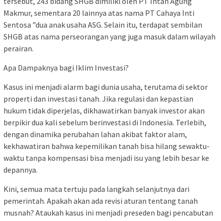
tersebut, 243 bidang SHGB dimiliki oleh PT Intan Agung
Makmur, sementara 20 lainnya atas nama PT Cahaya Inti
Sentosa ”dua anak usaha ASG. Selain itu, terdapat sembilan
SHGB atas nama perseorangan yang juga masuk dalam wilayah
perairan.
Apa Dampaknya bagi Iklim Investasi?
Kasus ini menjadi alarm bagi dunia usaha, terutama di sektor
properti dan investasi tanah. Jika regulasi dan kepastian
hukum tidak diperjelas, dikhawatirkan banyak investor akan
berpikir dua kali sebelum berinvestasi di Indonesia. Terlebih,
dengan dinamika perubahan lahan akibat faktor alam,
kekhawatiran bahwa kepemilikan tanah bisa hilang sewaktu-
waktu tanpa kompensasi bisa menjadi isu yang lebih besar ke
depannya.
Kini, semua mata tertuju pada langkah selanjutnya dari
pemerintah. Apakah akan ada revisi aturan tentang tanah
musnah? Ataukah kasus ini menjadi preseden bagi pencabutan