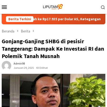
Loncat
Menu
ke
Mobile
konten
ibuka Melemah ke Rp17.935 per Dolar AS, Ketegangan Timur Teng
Berita Terkini
Beranda
Berita
Gonjang-Ganjing SHBG di pesisir
Tanggerang: Dampak Ke Investasi RI dan
Polemik Tanah Musnah
Admin98
Januari 29, 2025
43 Dilihat