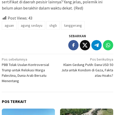
sertifikat di daerah pesisir lainnya? Yang jelas, polemik ini
belum akan berakhir dalam waktu dekat. (Red)
Post Views:
43
aguan
agung sedayu
shgb
tanggerang
SEBARKAN
Navigasi
Pos sebelumnya
Pos berikutnya
PBB Tolak Usulan Kontroversial
Klaim Gedung Putih: Dana USD 50
pos
Trump untuk Relokasi Warga
Juta untuk Kondom di Gaza, Fakta
Palestina, Dunia Arab Bersatu
atau Hoaks?
Menentang
POS TERKAIT