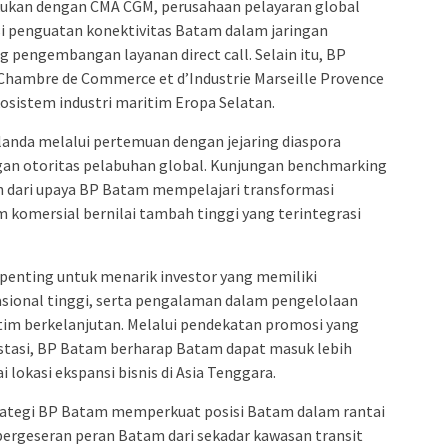
akukan dengan CMA CGM, perusahaan pelayaran global
i penguatan konektivitas Batam dalam jaringan
g pengembangan layanan direct call. Selain itu, BP
hambre de Commerce et d’Industrie Marseille Provence
sistem industri maritim Eropa Selatan.
landa melalui pertemuan dengan jejaring diaspora
gan otoritas pelabuhan global. Kunjungan benchmarking
n dari upaya BP Batam mempelajari transformasi
komersial bernilai tambah tinggi yang terintegrasi
penting untuk menarik investor yang memiliki
asional tinggi, serta pengalaman dalam pengelolaan
tim berkelanjutan. Melalui pendekatan promosi yang
nvestasi, BP Batam berharap Batam dapat masuk lebih
 lokasi ekspansi bisnis di Asia Tenggara.
trategi BP Batam memperkuat posisi Batam dalam rantai
pergeseran peran Batam dari sekadar kawasan transit