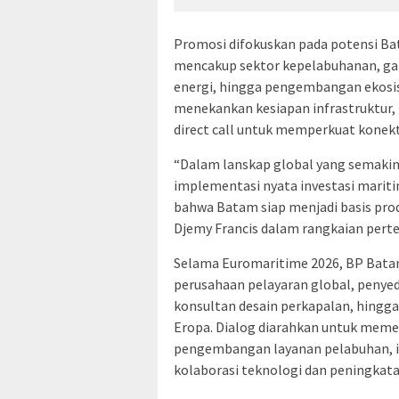
Promosi difokuskan pada potensi Bat
mencakup sektor kepelabuhanan, ga
energi, hingga pengembangan ekosi
menekankan kesiapan infrastruktur
direct call untuk memperkuat konekt
“Dalam lanskap global yang semakin 
implementasi nyata investasi marit
bahwa Batam siap menjadi basis produk
Djemy Francis dalam rangkaian perte
Selama Euromaritime 2026, BP Bata
perusahaan pelayaran global, penyedi
konsultan desain perkapalan, hingg
Eropa. Dialog diarahkan untuk memet
pengembangan layanan pelabuhan, inv
kolaborasi teknologi dan peningkatan 