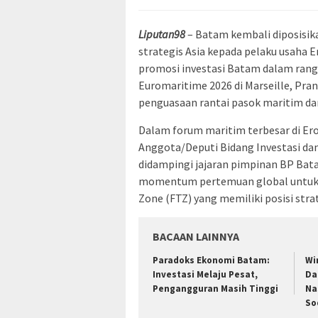
Liputan98
– Batam kembali diposisika
strategis Asia kepada pelaku usaha
promosi investasi Batam dalam rang
Euromaritime 2026 di Marseille, Pra
penguasaan rantai pasok maritim dan
Dalam forum maritim terbesar di Er
Anggota/Deputi Bidang Investasi da
didampingi jajaran pimpinan BP Bat
momentum pertemuan global untuk 
Zone (FTZ) yang memiliki posisi strat
BACAAN LAINNYA
Paradoks Ekonomi Batam:
Wi
Investasi Melaju Pesat,
Da
Pengangguran Masih Tinggi
Na
So