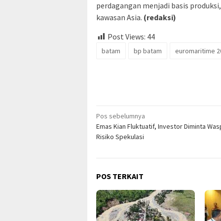
perdagangan menjadi basis produksi, 
kawasan Asia.
(redaksi)
Post Views:
44
batam
bp batam
euromaritime 2
Navigasi
Pos sebelumnya
Emas Kian Fluktuatif, Investor Diminta Wa
pos
Risiko Spekulasi
POS TERKAIT