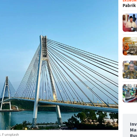
EKONOM
Pabrik
Inv
Ma
. F unsplash
Ru