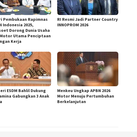
ri Pembukaan Rapimnas
RI Resmi Jadi Partner Country
N Indonesia 2025,
INNOPROM 2026
oet Dorong Dunia Usaha
 Motor Utama Penciptaan
ngan Kerja
eri ESDM Bahlil Dukung
Menkeu Ungkap APBN 2026
amina Gabungkan 3 Anak
Motor Menuju Pertumbuhan
a
Berkelanjutan