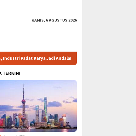
KAMIS, 6 AGUSTUS 2026
dat Karya Jadi Andalan Investasi Baru
Bansos Beras Rp17,5
A TERKINI