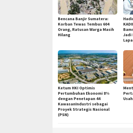
Bencana Banjir Sumatera:
Hadi
Korban Tewas Tembus 604
KADI
Orang, Ratusan Warga Masih
Bams
Hilang
Jadi
Lapa
Ketum HKI Optimis
Ment
Pertumbuhan Ekonomi 8%
Pert
dengan Penetapan 44
Usah
KawasanIndustri sebagai
Proyek Strategis Nasional
(PSN)