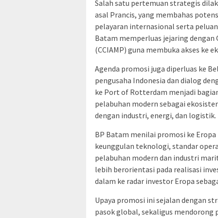
Salah satu pertemuan strategis dil
asal Prancis, yang membahas potens
pelayaran internasional serta peluan
Batam memperluas jejaring dengan C
(CCIAMP) guna membuka akses ke eko
Agenda promosi juga diperluas ke Be
pengusaha Indonesia dan dialog den
ke Port of Rotterdam menjadi bagia
pelabuhan modern sebagai ekosistem 
dengan industri, energi, dan logistik.
BP Batam menilai promosi ke Eropa 
keunggulan teknologi, standar oper
pelabuhan modern dan industri mari
lebih berorientasi pada realisasi i
dalam ke radar investor Eropa sebagai
Upaya promosi ini sejalan dengan s
pasok global, sekaligus mendorong 