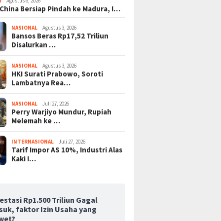
I
Agustus 6, 2026
 China Bersiap Pindah ke Madura, I…
NASIONAL
Agustus 3, 2026
Bansos Beras Rp17,52 Triliun
Disalurkan …
NASIONAL
Agustus 3, 2026
HKI Surati Prabowo, Soroti
Lambatnya Rea…
NASIONAL
Juli 27, 2026
Perry Warjiyo Mundur, Rupiah
Melemah ke …
INTERNASIONAL
Juli 27, 2026
Tarif Impor AS 10%, Industri Alas
Kaki I…
estasi Rp1.500 Triliun Gagal
suk, faktor Izin Usaha yang
wet?