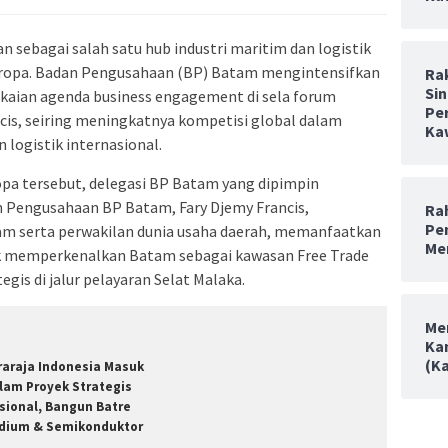
n sebagai salah satu hub industri maritim dan logistik
 Eropa. Badan Pengusahaan (BP) Batam mengintensifkan
Ra
Sin
kaian agenda business engagement di sela forum
Pe
ncis, seiring meningkatnya kompetisi global dalam
Ka
 logistik internasional.
opa tersebut, delegasi BP Batam yang dipimpin
n Pengusahaan BP Batam, Fary Djemy Francis,
Rah
Pe
am serta perwakilan dunia usaha daerah, memanfaatkan
Me
memperkenalkan Batam sebagai kawasan Free Trade
egis di jalur pelayaran Selat Malaka.
Me
Ka
(K
raraja Indonesia Masuk
lam Proyek Strategis
sional, Bangun Batre
dium & Semikonduktor