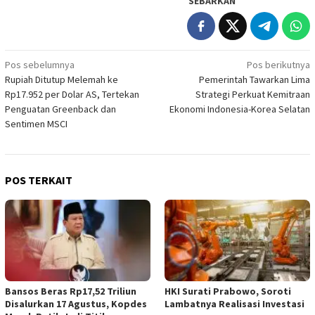
SEBARKAN
Navigasi
Pos sebelumnya
Pos berikutnya
Rupiah Ditutup Melemah ke
Pemerintah Tawarkan Lima
pos
Rp17.952 per Dolar AS, Tertekan
Strategi Perkuat Kemitraan
Penguatan Greenback dan
Ekonomi Indonesia-Korea Selatan
Sentimen MSCI
POS TERKAIT
Bansos Beras Rp17,52 Triliun
HKI Surati Prabowo, Soroti
Disalurkan 17 Agustus, Kopdes
Lambatnya Realisasi Investasi