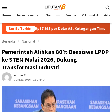
Loncat
Menu
ke
Mobile
konten
Home
Internasional
Ekonomi
Berita
Otomotif
Adve
Melemah ke Rp17.935 per Dolar AS, Ketegangan Timur Tengah Jad
Berita Terkini
Beranda
Nasional
Pemerintah Alihkan 80% Beasiswa LPDP
ke STEM Mulai 2026, Dukung
Transformasi Industri
Admin 98
Juni 29, 2026
18 Dilihat