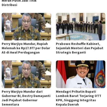
Merah Putih Jadi Titik
Distribusi
Perry Warjiyo Mundur, Rupiah
Prabowo Reshuffle Kabinet,
Melemah ke Rp17.977 per Dolar
Sejumlah Menteri dan Pejabat
AS di Awal Perdagangan
Strategis Berganti
Perry Warjiyo Mundur dari
Mendagri Prihatin Bupati
Gubernur BI, Destry Damayanti
Lombok Barat Terjaring OTT
Jadi Pejabat Gubernur
KPK, Singgung Integritas
Sementara
Kepala Daerah