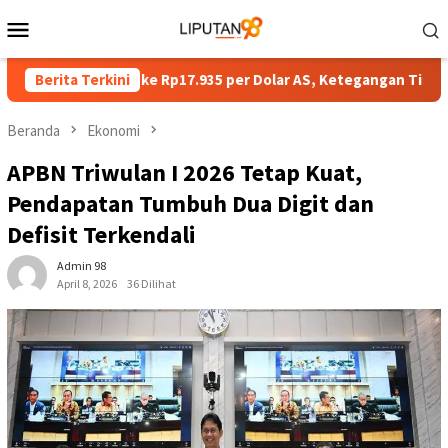
Loncat
Menu
ke
Mobile
konten
ka Melemah ke Rp17.935 per Dolar AS, Ketegangan Timur Tengah
Berita Terkini
Beranda
Ekonomi
APBN Triwulan I 2026 Tetap Kuat,
Pendapatan Tumbuh Dua Digit dan
Defisit Terkendali
Admin 98
April 8, 2026
36 Dilihat