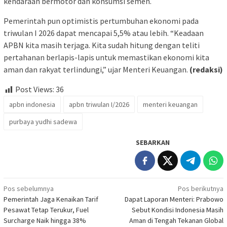
kendaraan bermotor dan konsumsi semen.
Pemerintah pun optimistis pertumbuhan ekonomi pada
triwulan I 2026 dapat mencapai 5,5% atau lebih. “Keadaan
APBN kita masih terjaga. Kita sudah hitung dengan teliti
pertahanan berlapis-lapis untuk memastikan ekonomi kita
aman dan rakyat terlindungi,” ujar Menteri Keuangan.
(redaksi)
Post Views:
36
apbn indonesia
apbn triwulan I/2026
menteri keuangan
purbaya yudhi sadewa
SEBARKAN
Navigasi
Pos sebelumnya
Pos berikutnya
Pemerintah Jaga Kenaikan Tarif
Dapat Laporan Menteri: Prabowo
pos
Pesawat Tetap Terukur, Fuel
Sebut Kondisi Indonesia Masih
Surcharge Naik hingga 38%
Aman di Tengah Tekanan Global