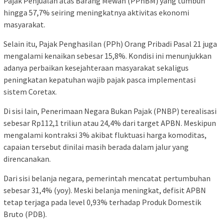
Pajak Penjualan atas Barang Mewah (PPnBM) yang tumbuh
hingga 57,7% seiring meningkatnya aktivitas ekonomi
masyarakat.
Selain itu, Pajak Penghasilan (PPh) Orang Pribadi Pasal 21 juga
mengalami kenaikan sebesar 15,8%. Kondisi ini menunjukkan
adanya perbaikan kesejahteraan masyarakat sekaligus
peningkatan kepatuhan wajib pajak pasca implementasi
sistem Coretax.
Di sisi lain, Penerimaan Negara Bukan Pajak (PNBP) terealisasi
sebesar Rp112,1 triliun atau 24,4% dari target APBN. Meskipun
mengalami kontraksi 3% akibat fluktuasi harga komoditas,
capaian tersebut dinilai masih berada dalam jalur yang
direncanakan.
Dari sisi belanja negara, pemerintah mencatat pertumbuhan
sebesar 31,4% (yoy). Meski belanja meningkat, defisit APBN
tetap terjaga pada level 0,93% terhadap Produk Domestik
Bruto (PDB).