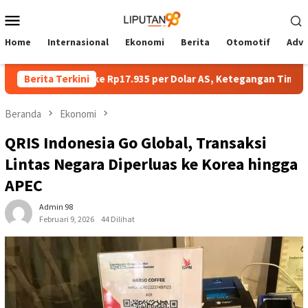
Loncat
Menu
ke
Mobile
konten
Home
Internasional
Ekonomi
Berita
Otomotif
Adve
ka Melemah ke Rp17.935 per Dolar AS, Ketegangan Timur Tengah
Berita Terkini
Beranda
Ekonomi
QRIS Indonesia Go Global, Transaksi
Lintas Negara Diperluas ke Korea hingga
APEC
Admin 98
Februari 9, 2026
44 Dilihat