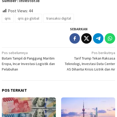
Sumber : Investor.id
Post Views:
44
qris
qris go global
transaksi digital
SEBARKAN
Navigasi
Pos sebelumnya
Pos berikutnya
Batam Tampil di Panggung Maritim
Tarif Trump Tekan Raksasa
pos
Eropa, Incar Investasi Logistik dan
Teknologi, Investasi Data Center
Pelabuhan
AS Dihantui Krisis Listrik dan Air
POS TERKAIT