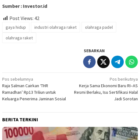
Sumber : Investor.id
Post Views:
42
gaya hidup
industri olahraga raket
olahraga padel
olahraga raket
SEBARKAN
Navigasi
Pos sebelumnya
Pos berikutnya
Raja Salman Cairkan ‘THR
Kerja Sama Ekonomi Baru RI–AS
pos
Ramadhan’ Rp13 Triliun untuk
Resmi Berlaku, Isu Sertifikasi Halal
Keluarga Penerima Jaminan Sosial
Jadi Sorotan
BERITA TERKINI