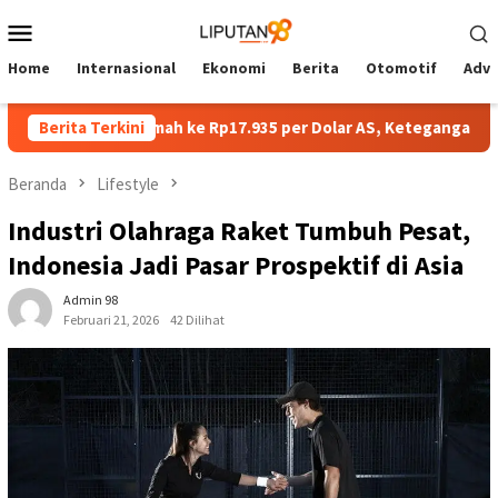
Loncat
Menu
ke
Mobile
konten
Home
Internasional
Ekonomi
Berita
Otomotif
Adve
h Dibuka Melemah ke Rp17.935 per Dolar AS, Ketegangan Timur T
Berita Terkini
Beranda
Lifestyle
Industri Olahraga Raket Tumbuh Pesat,
Indonesia Jadi Pasar Prospektif di Asia
Admin 98
Februari 21, 2026
42 Dilihat