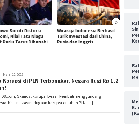
»
Ra
Sin
owo Soroti Distorsi
Wiraraja Indonesia Berhasil
Wirara
Pe
omi, Nilai Tata Niaga
Tarik Investasi dari China,
Sama I
Ka
t Perlu Terus Dibenahi
Rusia dan Inggris
Rah
Pe
Admin98
Maret 10, 2025
Me
 Korupsi di PLN Terbongkar, Negara Rugi Rp 1,2
un!
an98.com, Skandal korupsi besar kembali mengguncang
Me
sia. Kali ini, kasus dugaan korupsi di tubuh PLN […]
Ka
(K