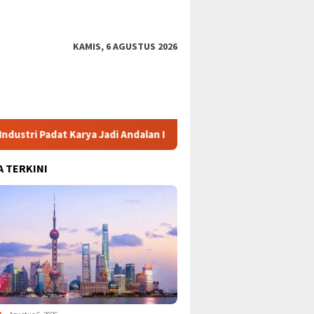
KAMIS, 6 AGUSTUS 2026
i Padat Karya Jadi Andalan Investasi Baru
Bansos Beras Rp
A TERKINI