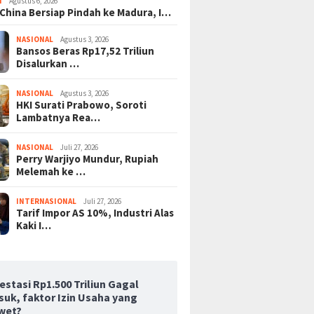
I
Agustus 6, 2026
 China Bersiap Pindah ke Madura, I…
NASIONAL
Agustus 3, 2026
Bansos Beras Rp17,52 Triliun
Disalurkan …
NASIONAL
Agustus 3, 2026
HKI Surati Prabowo, Soroti
Lambatnya Rea…
NASIONAL
Juli 27, 2026
Perry Warjiyo Mundur, Rupiah
Melemah ke …
INTERNASIONAL
Juli 27, 2026
Tarif Impor AS 10%, Industri Alas
Kaki I…
estasi Rp1.500 Triliun Gagal
suk, faktor Izin Usaha yang
wet?