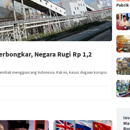
EKONOM
Pabrik
erbongkar, Negara Rugi Rp 1,2
embali mengguncang Indonesia. Kali ini, kasus dugaan korupsi
Inv
Ma
Ru