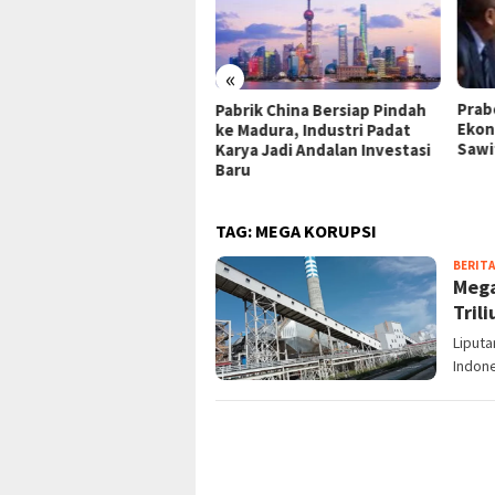
«
araja Gaet Investasi Rusia
Prab
Pabrik China Bersiap Pindah
9,3 Juta untuk Proyek
Ekon
ke Madura, Industri Padat
ufaktur Turbin Gas di
Sawi
Karya Jadi Andalan Investasi
tam
Baru
TAG:
MEGA KORUPSI
BERITA
Mega
Trili
Liput
Indone