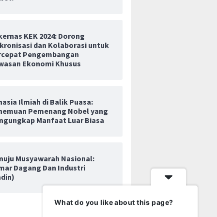
kernas KEK 2024: Dorong
kronisasi dan Kolaborasi untuk
ja Teken Tiga Kerja
Wiraraja Gaet Investasi Rusia
Pabrik C
rcepat Pengembangan
nvestasi di Beijing
US$9,3 Juta untuk Proyek
ke Madur
wasan Ekonomi Khusus
Manufaktur Turbin Gas di
Karya Ja
Batam
Baru
asia Ilmiah di Balik Puasa:
nemuan Pemenang Nobel yang
ngungkap Manfaat Luar Biasa
nuju Musyawarah Nasional:
mar Dagang Dan Industri
adin)
What do you like about this page?