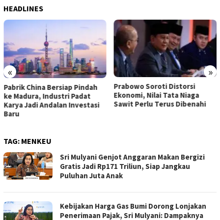
HEADLINES
«
»
Prabowo Soroti Distorsi
Pabrik China Bersiap Pindah
Ekonomi, Nilai Tata Niaga
ke Madura, Industri Padat
Sawit Perlu Terus Dibenahi
Karya Jadi Andalan Investasi
Baru
TAG:
MENKEU
Sri Mulyani Genjot Anggaran Makan Bergizi
Gratis Jadi Rp171 Triliun, Siap Jangkau
Puluhan Juta Anak
Kebijakan Harga Gas Bumi Dorong Lonjakan
Penerimaan Pajak, Sri Mulyani: Dampaknya