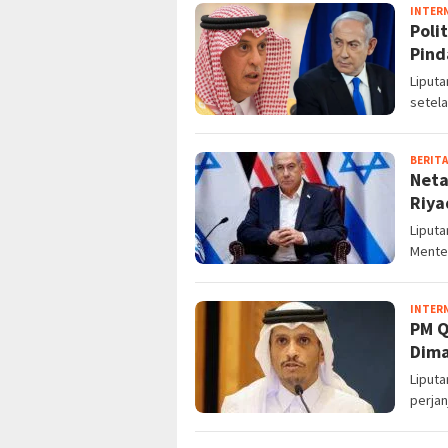
INTER
Poli
Pind
Liput
setela
BERITA
Neta
Riya
Liputa
Mente
INTER
PM Q
Dima
Liput
perjan