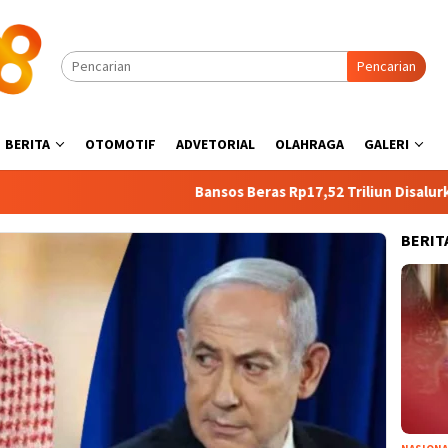
Pencarian
BERITA
OTOMOTIF
ADVETORIAL
OLAHRAGA
GALERI
Bansos Beras Rp17,52 Triliun Disalurkan 17 Ag
BERIT