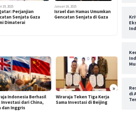
i 19, 2025
Januari 16, 2025
atar: Perjanjian
Israel dan Hamas Umumkan
Kr
catan Senjata Gaza
Gencatan Senjata di Gaza
Eks
mi Dimaterai
In
Ke
In
Mu
»
Re
di
asil
Wiraraja Teken Tiga Kerja
Wiraraja Gaet Investasi 
Te
na,
Sama Investasi di Beijing
US$9,3 Juta untuk Proy
Manufaktur Turbin Gas d
Batam