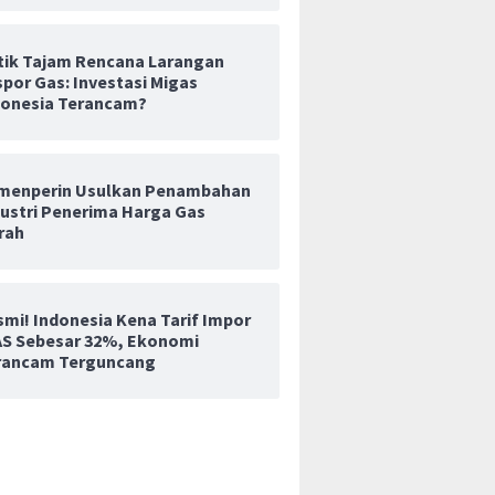
itik Tajam Rencana Larangan
por Gas: Investasi Migas
donesia Terancam?
menperin Usulkan Penambahan
dustri Penerima Harga Gas
rah
smi! Indonesia Kena Tarif Impor
 AS Sebesar 32%, Ekonomi
Rusia
Rupiah Melemah ke Rp18.011
Prabowo Soroti Distorsi
rancam Terguncang
ek
per Dolar AS, BI Pastikan
Ekonomi, Nilai Tata Niaga
i
Stabilitas Nilai Tukar Terjaga
Sawit Perlu Terus Dibenah