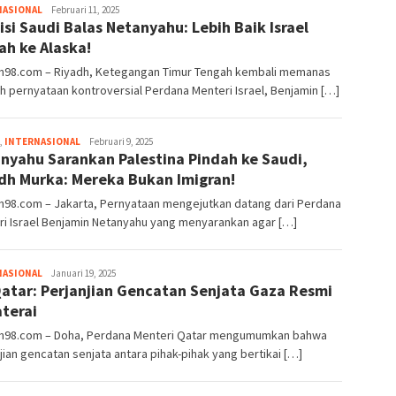
Admin98
NASIONAL
Februari 11, 2025
tisi Saudi Balas Netanyahu: Lebih Baik Israel
ah ke Alaska!
an98.com – Riyadh, Ketegangan Timur Tengah kembali memanas
h pernyataan kontroversial Perdana Menteri Israel, Benjamin […]
Admin98
,
INTERNASIONAL
Februari 9, 2025
nyahu Sarankan Palestina Pindah ke Saudi,
dh Murka: Mereka Bukan Imigran!
n98.com – Jakarta, Pernyataan mengejutkan datang dari Perdana
ri Israel Benjamin Netanyahu yang menyarankan agar […]
Admin98
NASIONAL
Januari 19, 2025
atar: Perjanjian Gencatan Senjata Gaza Resmi
terai
an98.com – Doha, Perdana Menteri Qatar mengumumkan bahwa
jian gencatan senjata antara pihak-pihak yang bertikai […]