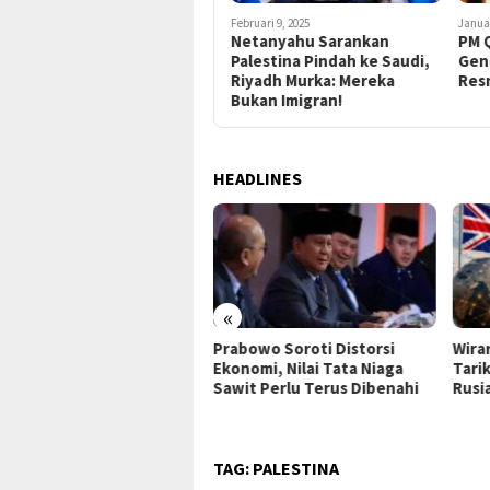
Februari 9, 2025
Januar
Netanyahu Sarankan
PM Q
Palestina Pindah ke Saudi,
Gen
Riyadh Murka: Mereka
Res
Bukan Imigran!
HEADLINES
«
p18.011
Prabowo Soroti Distorsi
Wiraraja Indonesia Berh
kan
Ekonomi, Nilai Tata Niaga
Tarik Investasi dari Chi
 Terjaga
Sawit Perlu Terus Dibenahi
Rusia dan Inggris
TAG:
PALESTINA