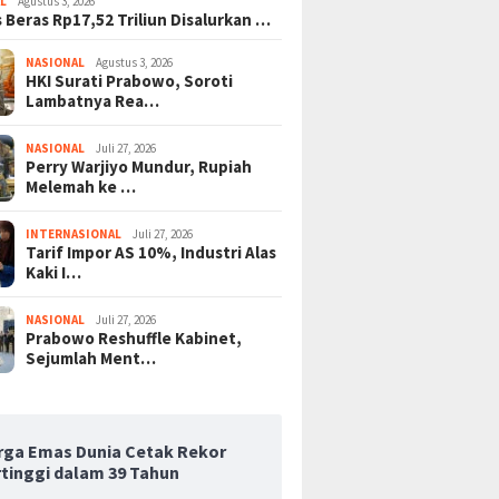
L
Agustus 3, 2026
 Beras Rp17,52 Triliun Disalurkan …
NASIONAL
Agustus 3, 2026
HKI Surati Prabowo, Soroti
Lambatnya Rea…
NASIONAL
Juli 27, 2026
Perry Warjiyo Mundur, Rupiah
Melemah ke …
INTERNASIONAL
Juli 27, 2026
Tarif Impor AS 10%, Industri Alas
Kaki I…
NASIONAL
Juli 27, 2026
Prabowo Reshuffle Kabinet,
Sejumlah Ment…
rga Emas Dunia Cetak Rekor
rtinggi dalam 39 Tahun