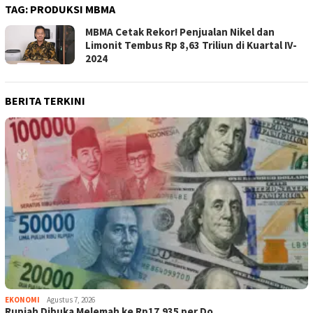
TAG:
PRODUKSI MBMA
MBMA Cetak Rekor! Penjualan Nikel dan
Limonit Tembus Rp 8,63 Triliun di Kuartal IV-
2024
BERITA TERKINI
EKONOMI
Agustus 7, 2026
Rupiah Dibuka Melemah ke Rp17.935 per Do…