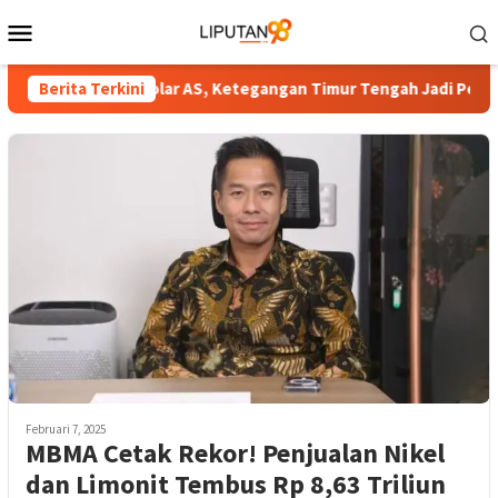
Loncat
Menu
ke
Mobile
konten
 Rp17.935 per Dolar AS, Ketegangan Timur Tengah Jadi Pemicu
Berita Terkini
Februari 7, 2025
MBMA Cetak Rekor! Penjualan Nikel
dan Limonit Tembus Rp 8,63 Triliun