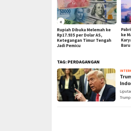
«
araja Teken Tiga Kerja
Pabr
Rupiah Dibuka Melemah ke
a Investasi di Beijing
ke M
Rp17.935 per Dolar AS,
Kary
Ketegangan Timur Tengah
Baru
Jadi Pemicu
TAG:
PERDAGANGAN
INTER
Trum
Indo
Liputa
Trump 