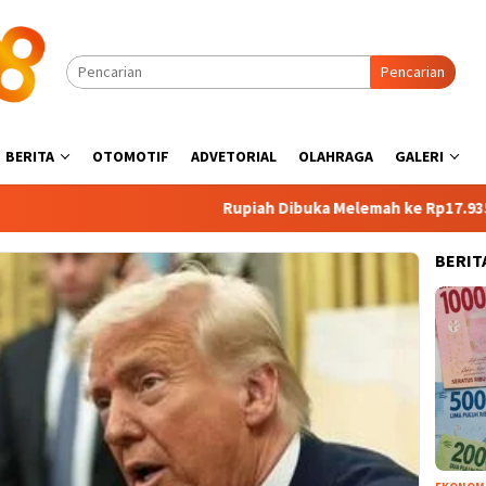
Pencarian
BERITA
OTOMOTIF
ADVETORIAL
OLAHRAGA
GALERI
Rupiah Dibuka Melemah ke Rp17.935 per 
BERIT