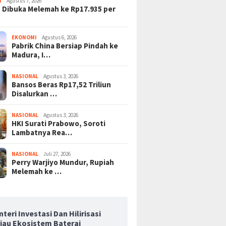
I
Agustus 7, 2026
 Dibuka Melemah ke Rp17.935 per
EKONOMI
Agustus 6, 2026
Pabrik China Bersiap Pindah ke
Madura, I…
NASIONAL
Agustus 3, 2026
Bansos Beras Rp17,52 Triliun
Disalurkan …
NASIONAL
Agustus 3, 2026
HKI Surati Prabowo, Soroti
Lambatnya Rea…
NASIONAL
Juli 27, 2026
Perry Warjiyo Mundur, Rupiah
Melemah ke …
teri Investasi Dan Hilirisasi
njau Ekosistem Baterai