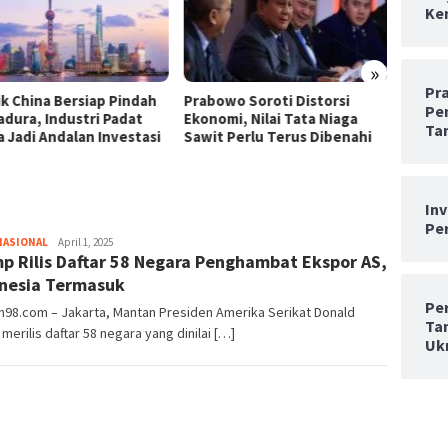
Ken
»
Pr
ik China Bersiap Pindah
Prabowo Soroti Distorsi
Wirara
Pe
adura, Industri Padat
Ekonomi, Nilai Tata Niaga
Tarik 
Ta
a Jadi Andalan Investasi
Sawit Perlu Terus Dibenahi
Rusia 
In
Per
Admin98
NASIONAL
April 1, 2025
p Rilis Daftar 58 Negara Penghambat Ekspor AS,
nesia Termasuk
Pe
n98.com – Jakarta, Mantan Presiden Amerika Serikat Donald
Ta
merilis daftar 58 negara yang dinilai […]
Uk