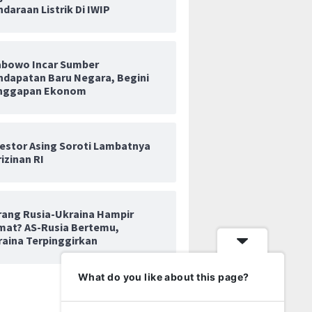
daraan Listrik Di IWIP
abowo Incar Sumber
ja Indonesia Berhasil
Wiraraja Teken Tiga Kerja
Rupiah 
ndapatan Baru Negara, Begini
Investasi dari China,
Sama Investasi di Beijing
Rp17.935
nggapan Ekonom
dan Inggris
Ketegan
Jadi Pe
vestor Asing Soroti Lambatnya
izinan RI
rang Rusia-Ukraina Hampir
mat? AS-Rusia Bertemu,
raina Terpinggirkan
What do you like about this page?