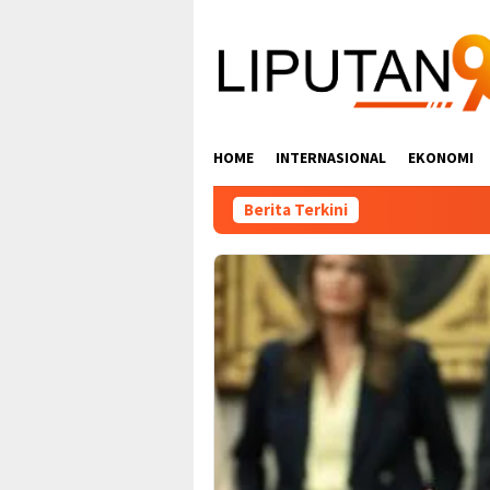
Loncat
ke
konten
HOME
INTERNASIONAL
EKONOMI
Berita Terkini