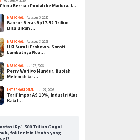
I
Agustus 6, 2026
 China Bersiap Pindah ke Madura, I…
NASIONAL
Agustus 3, 2026
Bansos Beras Rp17,52 Triliun
Disalurkan …
NASIONAL
Agustus 3, 2026
HKI Surati Prabowo, Soroti
Lambatnya Rea…
NASIONAL
Juli 27, 2026
Perry Warjiyo Mundur, Rupiah
Melemah ke …
INTERNASIONAL
Juli 27, 2026
Tarif Impor AS 10%, Industri Alas
Kaki I…
estasi Rp1.500 Triliun Gagal
suk, faktor Izin Usaha yang
wet?