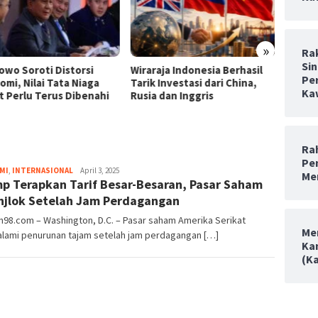
»
Ra
Sin
owo Soroti Distorsi
Wiraraja Indonesia Berhasil
Wirara
Pe
omi, Nilai Tata Niaga
Tarik Investasi dari China,
Sama I
Ka
t Perlu Terus Dibenahi
Rusia dan Inggris
Rah
Pe
Admin98
MI
,
INTERNASIONAL
April 3, 2025
Me
p Terapkan Tarif Besar-Besaran, Pasar Saham
njlok Setelah Jam Perdagangan
n98.com – Washington, D.C. – Pasar saham Amerika Serikat
Me
lami penurunan tajam setelah jam perdagangan […]
Ka
(K