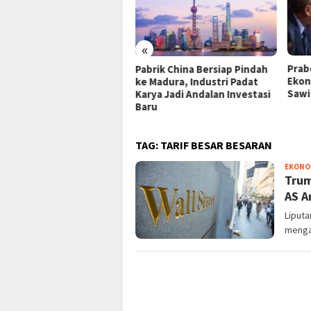
«
araja Gaet Investasi Rusia
Prab
Pabrik China Bersiap Pindah
9,3 Juta untuk Proyek
Ekon
ke Madura, Industri Padat
ufaktur Turbin Gas di
Sawi
Karya Jadi Andalan Investasi
tam
Baru
TAG:
TARIF BESAR BESARAN
EKONO
Trum
AS A
Liputa
menga