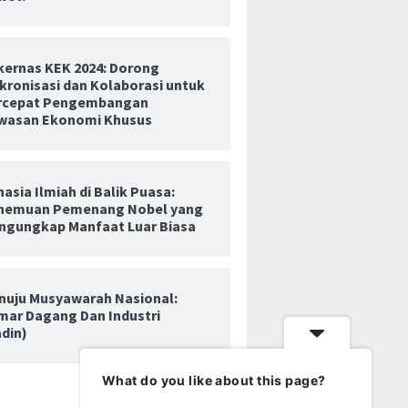
kernas KEK 2024: Dorong
kronisasi dan Kolaborasi untuk
ja Teken Tiga Kerja
Wiraraja Gaet Investasi Rusia
Pabrik C
rcepat Pengembangan
nvestasi di Beijing
US$9,3 Juta untuk Proyek
ke Madur
wasan Ekonomi Khusus
Manufaktur Turbin Gas di
Karya Ja
Batam
Baru
asia Ilmiah di Balik Puasa:
nemuan Pemenang Nobel yang
ngungkap Manfaat Luar Biasa
nuju Musyawarah Nasional:
mar Dagang Dan Industri
adin)
What do you like about this page?