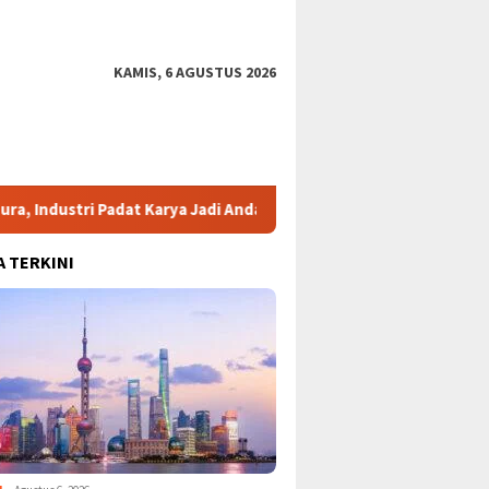
KAMIS, 6 AGUSTUS 2026
ndustri Padat Karya Jadi Andalan Investasi Baru
Bansos Be
A TERKINI