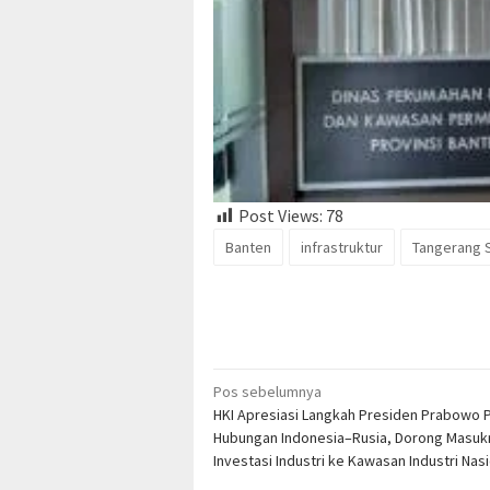
Post Views:
78
Banten
infrastruktur
Tangerang 
Navigasi
Pos sebelumnya
HKI Apresiasi Langkah Presiden Prabowo 
pos
Hubungan Indonesia–Rusia, Dorong Masuk
Investasi Industri ke Kawasan Industri Nas