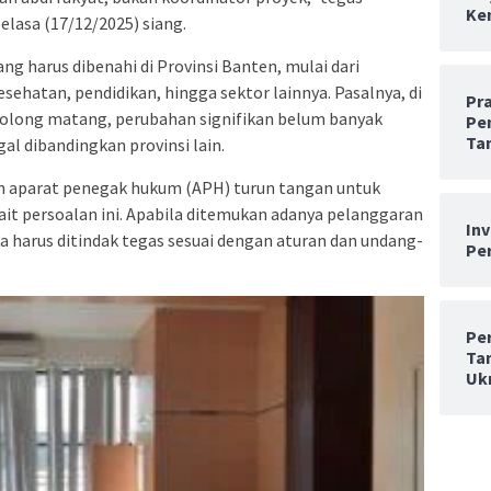
Ken
lasa (17/12/2025) siang.
g harus dibenahi di Provinsi Banten, mulai dari
esehatan, pendidikan, hingga sektor lainnya. Pasalnya, di
Pr
rgolong matang, perubahan signifikan belum banyak
Pe
Ta
gal dibandingkan provinsi lain.
n aparat penegak hukum (APH) turun tangan untuk
ait persoalan ini. Apabila ditemukan adanya pelanggaran
In
harus ditindak tegas sesuai dengan aturan dan undang-
Per
Pe
Ta
Uk