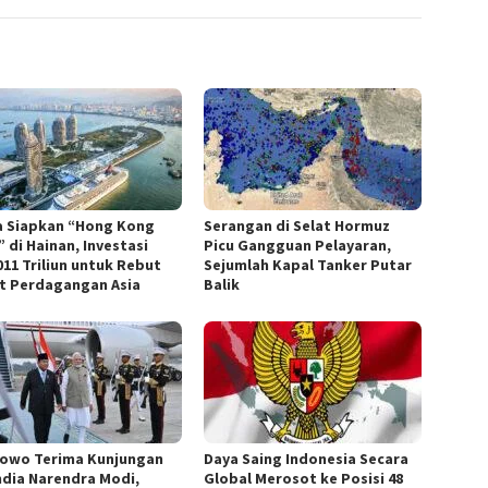
a Siapkan “Hong Kong
Serangan di Selat Hormuz
 di Hainan, Investasi
Picu Gangguan Pelayaran,
011 Triliun untuk Rebut
Sejumlah Kapal Tanker Putar
t Perdagangan Asia
Balik
owo Terima Kunjungan
Daya Saing Indonesia Secara
ndia Narendra Modi,
Global Merosot ke Posisi 48