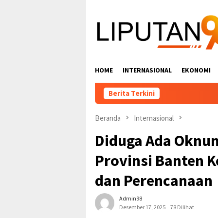
Loncat
ke
konten
HOME
INTERNASIONAL
EKONOMI
Berita Terkini
Beranda
Internasional
Diduga Ada Oknum
Provinsi Banten 
dan Perencanaan
Admin98
Desember 17, 2025
78 Dilihat