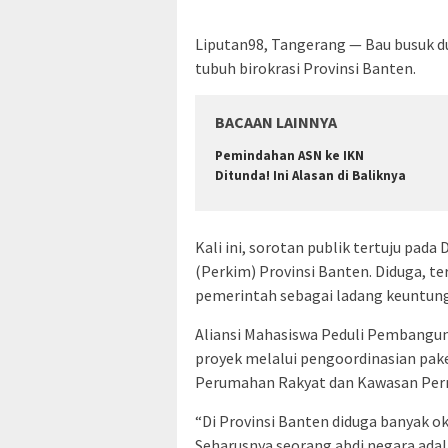
Liputan98, Tangerang — Bau busuk d
tubuh birokrasi Provinsi Banten.
BACAAN LAINNYA
Pemindahan ASN ke IKN
Ditunda! Ini Alasan di Baliknya
Kali ini, sorotan publik tertuju p
(Perkim) Provinsi Banten. Diduga, t
pemerintah sebagai ladang keuntung
Aliansi Mahasiswa Peduli Pembangu
proyek melalui pengoordinasian pak
Perumahan Rakyat dan Kawasan Perm
“Di Provinsi Banten diduga banyak 
Seharusnya seorang abdi negara adal