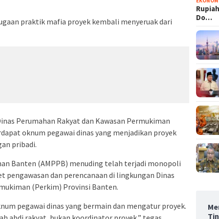
EKONOM
Rupiah
Do…
ugaan praktik mafia proyek kembali menyeruak dari
ada Dinas Perumahan Rakyat dan Kawasan Permukiman
erdapat oknum pegawai dinas yang menjadikan proyek
an pribadi.
nan Banten (AMPPB) menuding telah terjadi monopoli
et pengawasan dan perencanaan di lingkungan Dinas
ukiman (Perkim) Provinsi Banten.
oknum pegawai dinas yang bermain dan mengatur proyek.
Men
Ti
ah abdi rakyat, bukan koordinator proyek,” tegas