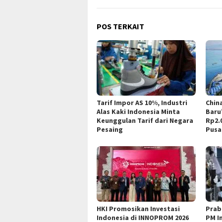
POS TERKAIT
Tarif Impor AS 10%, Industri
Chin
Alas Kaki Indonesia Minta
Baru”
Keunggulan Tarif dari Negara
Rp2.
Pesaing
Pusa
HKI Promosikan Investasi
Prab
Indonesia di INNOPROM 2026
PM I