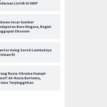
daraan Listrik Di IWIP
abowo Incar Sumber
ndapatan Baru Negara, Begini
nggapan Ekonom
vestor Asing Soroti Lambatnya
izinan RI
rang Rusia-Ukraina Hampir
mat? AS-Rusia Bertemu,
raina Terpinggirkan