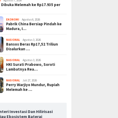
I
Agustus 7, 2026
 Dibuka Melemah ke Rp17.935 per
EKONOMI
Agustus 6, 2026
Pabrik China Bersiap Pindah ke
Madura, I…
NASIONAL
Agustus 3, 2026
Bansos Beras Rp17,52 Triliun
Disalurkan …
NASIONAL
Agustus 3, 2026
HKI Surati Prabowo, Soroti
Lambatnya Rea…
NASIONAL
Juli 27, 2026
Perry Warjiyo Mundur, Rupiah
Melemah ke …
teri Investasi Dan Hilirisasi
njau Ekosistem Baterai