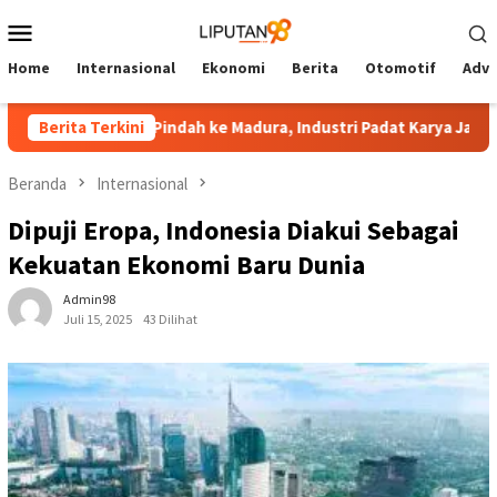
Loncat
Menu
ke
Mobile
konten
Home
Internasional
Ekonomi
Berita
Otomotif
Adve
China Bersiap Pindah ke Madura, Industri Padat Karya Jadi Andalan
Berita Terkini
Beranda
Internasional
Dipuji Eropa, Indonesia Diakui Sebagai
Kekuatan Ekonomi Baru Dunia
Admin98
Juli 15, 2025
43 Dilihat