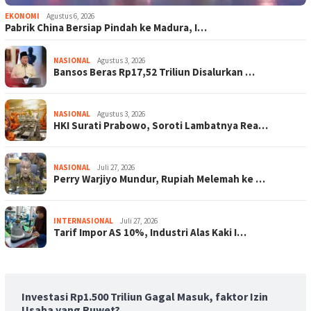
EKONOMI
Agustus 6, 2026
Pabrik China Bersiap Pindah ke Madura, I…
NASIONAL
Agustus 3, 2026
Bansos Beras Rp17,52 Triliun Disalurkan …
NASIONAL
Agustus 3, 2026
HKI Surati Prabowo, Soroti Lambatnya Rea…
NASIONAL
Juli 27, 2026
Perry Warjiyo Mundur, Rupiah Melemah ke …
INTERNASIONAL
Juli 27, 2026
Tarif Impor AS 10%, Industri Alas Kaki I…
Investasi Rp1.500 Triliun Gagal Masuk, faktor Izin
Usaha yang Ruwet?