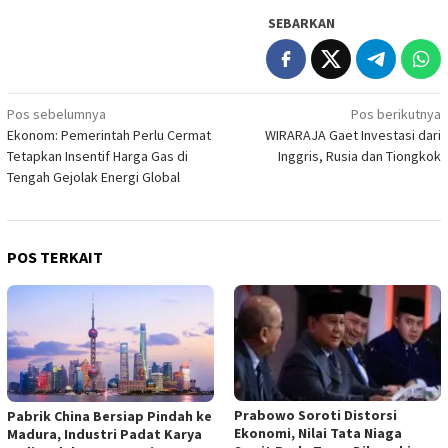
SEBARKAN
Navigasi
Pos sebelumnya
Pos berikutnya
Ekonom: Pemerintah Perlu Cermat
WIRARAJA Gaet Investasi dari
pos
Tetapkan Insentif Harga Gas di
Inggris, Rusia dan Tiongkok
Tengah Gejolak Energi Global
POS TERKAIT
Prabowo Soroti Distorsi
Pabrik China Bersiap Pindah ke
Ekonomi, Nilai Tata Niaga
Madura, Industri Padat Karya