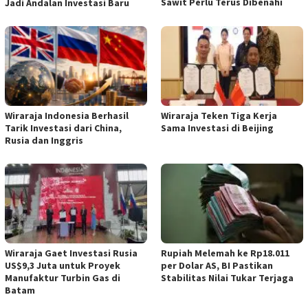
Sawit Perlu Terus Dibenahi
Jadi Andalan Investasi Baru
Wiraraja Indonesia Berhasil
Wiraraja Teken Tiga Kerja
Tarik Investasi dari China,
Sama Investasi di Beijing
Rusia dan Inggris
Wiraraja Gaet Investasi Rusia
Rupiah Melemah ke Rp18.011
US$9,3 Juta untuk Proyek
per Dolar AS, BI Pastikan
Manufaktur Turbin Gas di
Stabilitas Nilai Tukar Terjaga
Batam