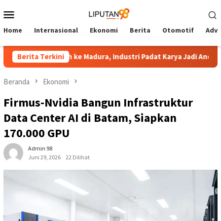
Loncat
Menu
ke
Mobile
konten
Home
Internasional
Ekonomi
Berita
Otomotif
Adve
ersiap Pindah ke Madura, Industri Padat Karya Jadi Andalan Invest
Berita Terkini
Beranda
Ekonomi
Firmus-Nvidia Bangun Infrastruktur
Data Center AI di Batam, Siapkan
170.000 GPU
Admin 98
Juni 29, 2026
22 Dilihat