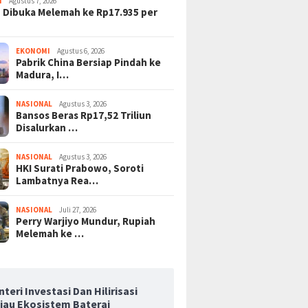
I
Agustus 7, 2026
 Dibuka Melemah ke Rp17.935 per
EKONOMI
Agustus 6, 2026
Pabrik China Bersiap Pindah ke
Madura, I…
NASIONAL
Agustus 3, 2026
Bansos Beras Rp17,52 Triliun
Disalurkan …
NASIONAL
Agustus 3, 2026
HKI Surati Prabowo, Soroti
Lambatnya Rea…
NASIONAL
Juli 27, 2026
Perry Warjiyo Mundur, Rupiah
Melemah ke …
teri Investasi Dan Hilirisasi
njau Ekosistem Baterai