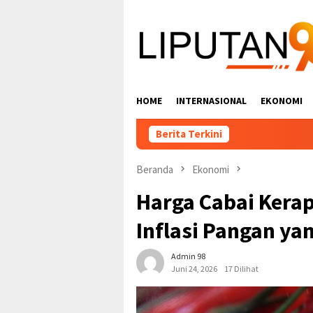
Loncat
ke
konten
HOME
INTERNASIONAL
EKONOMI
Berita Terkini
Beranda
Ekonomi
Harga Cabai Kerap
Inflasi Pangan ya
Admin 98
Juni 24, 2026
17 Dilihat