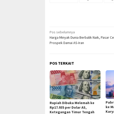
Navigasi
Pos sebelumnya
Harga Minyak Dunia Berbalik Naik, Pasar C
pos
Prospek Damai AS-Iran
POS TERKAIT
Pabr
Rupiah Dibuka Melemah ke
ke M
Rp17.935 per Dolar AS,
Kary
Ketegangan Timur Tengah