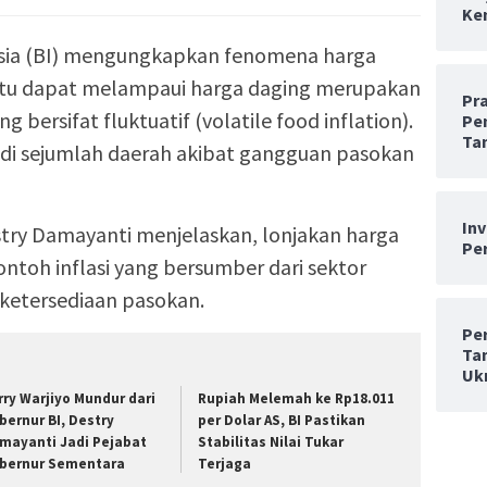
Ken
sia (BI) mengungkapkan fenomena harga
ntu dapat melampaui harga daging merupakan
Pr
 bersifat fluktuatif (volatile food inflation).
Pe
Ta
i di sejumlah daerah akibat gangguan pasokan
In
stry Damayanti menjelaskan, lonjakan harga
Per
ntoh inflasi yang bersumber dari sektor
ketersediaan pasokan.
Pe
Ta
Uk
rry Warjiyo Mundur dari
Rupiah Melemah ke Rp18.011
bernur BI, Destry
per Dolar AS, BI Pastikan
mayanti Jadi Pejabat
Stabilitas Nilai Tukar
bernur Sementara
Terjaga