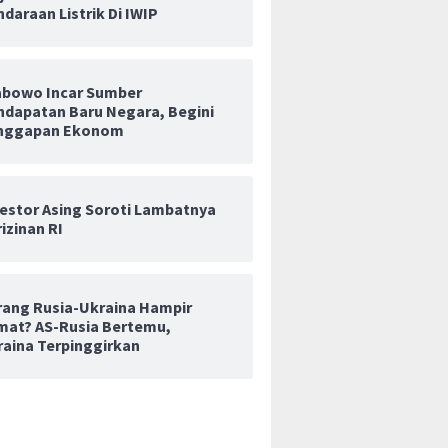
daraan Listrik Di IWIP
abowo Incar Sumber
ndapatan Baru Negara, Begini
nggapan Ekonom
vestor Asing Soroti Lambatnya
izinan RI
rang Rusia-Ukraina Hampir
mat? AS-Rusia Bertemu,
raina Terpinggirkan