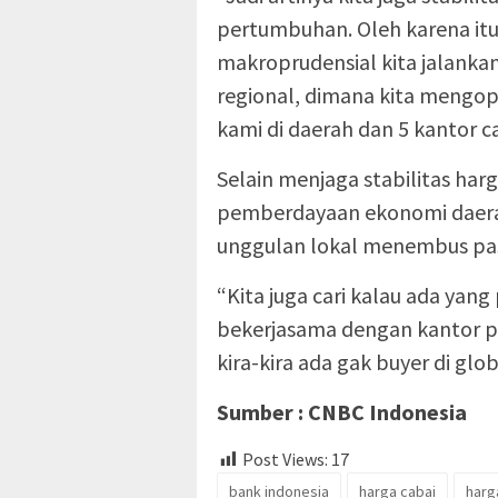
pertumbuhan. Oleh karena itu
makroprudensial kita jalankan
regional, dimana kita mengo
kami di daerah dan 5 kantor ca
Selain menjaga stabilitas har
pemberdayaan ekonomi daer
unggulan lokal menembus pasa
“Kita juga cari kalau ada yang
bekerjasama dengan kantor pe
kira-kira ada gak buyer di glo
Sumber : CNBC Indonesia
Post Views:
17
bank indonesia
harga cabai
harg