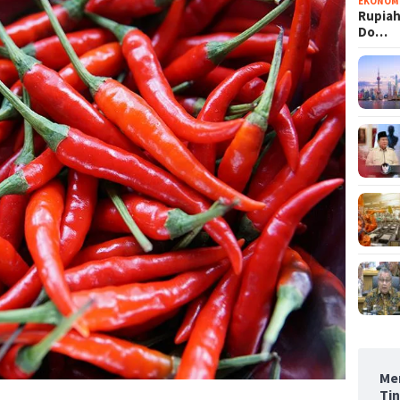
EKONOM
Rupiah
Do…
Men
Ti