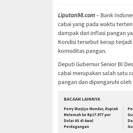
Liputan98.com
– Bank Indone
cabai yang pada waktu terte
dampak dari inflasi pangan yang
Kondisi tersebut kerap terjad
komoditas pangan.
Deputi Gubernur Senior BI De
cabai merupakan salah satu co
pangan dan dipengaruhi oleh 
BACAAN LAINNYA
Perry Warjiyo Mundur, Rupiah
Pe
Melemah ke Rp17.977 per
Gu
Dolar AS di Awal
Da
Perdagangan
Gu