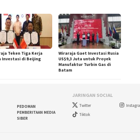
raja Teken Tiga Kerja
Wiraraja Gaet Investasi Rusia
Investasi di Beijing
US$9,3 Juta untuk Proyek
Manufaktur Turbin Gas di
Batam
JARINGAN SOCIAL
Twitter
Instagr
PEDOMAN
PEMBERITAAN MEDIA
Tiktok
SIBER