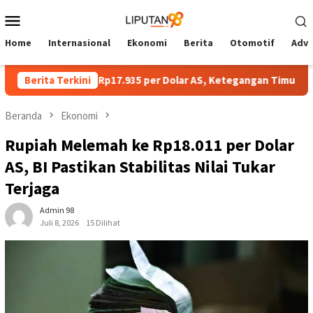
Loncat
Menu
ke
Mobile
konten
Home
Internasional
Ekonomi
Berita
Otomotif
Adve
 Melemah ke Rp17.935 per Dolar AS, Ketegangan Timur Tengah Ja
Berita Terkini
Beranda
Ekonomi
Rupiah Melemah ke Rp18.011 per Dolar
AS, BI Pastikan Stabilitas Nilai Tukar
Terjaga
Admin 98
Juli 8, 2026
15 Dilihat