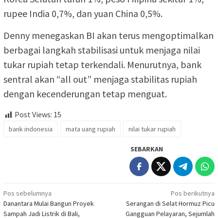
rupee India 0,7%, dan yuan China 0,5%.
Denny menegaskan BI akan terus mengoptimalkan
berbagai langkah stabilisasi untuk menjaga nilai
tukar rupiah tetap terkendali. Menurutnya, bank
sentral akan “all out” menjaga stabilitas rupiah
dengan kecenderungan tetap menguat.
Post Views:
15
bank indonesia
mata uang rupiah
nilai tukar rupiah
SEBARKAN
Navigasi
Pos sebelumnya
Pos berikutnya
Danantara Mulai Bangun Proyek
Serangan di Selat Hormuz Picu
pos
Sampah Jadi Listrik di Bali,
Gangguan Pelayaran, Sejumlah