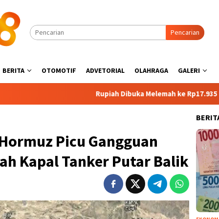
Pencarian
BERITA
OTOMOTIF
ADVETORIAL
OLAHRAGA
GALERI
Rupiah Dibuka Melemah ke Rp17.935 per Dolar AS,
BERIT
t Hormuz Picu Gangguan
ah Kapal Tanker Putar Balik