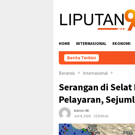
Loncat
ke
konten
HOME
INTERNASIONAL
EKONOMI
Berita Terkini
Beranda
Internasional
Serangan di Sela
Pelayaran, Sejuml
Admin 98
Juli 8, 2026
15 Dilihat