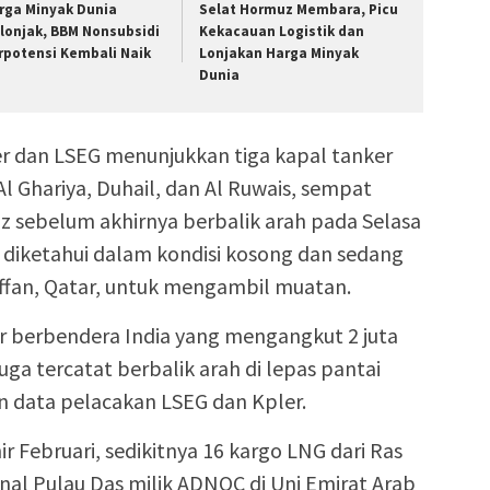
rga Minyak Dunia
Selat Hormuz Membara, Picu
lonjak, BBM Nonsubsidi
Kekacauan Logistik dan
rpotensi Kembali Naik
Lonjakan Harga Minyak
Dunia
er dan LSEG menunjukkan tiga kapal tanker
Al Ghariya, Duhail, dan Al Ruwais, sempat
 sebelum akhirnya berbalik arah pada Selasa
 diketahui dalam kondisi kosong dan sedang
affan, Qatar, untuk mengambil muatan.
er berbendera India yang mengangkut 2 juta
ga tercatat berbalik arah di lepas pantai
 data pelacakan LSEG dan Kpler.
ir Februari, sedikitnya 16 kargo LNG dari Ras
inal Pulau Das milik ADNOC di Uni Emirat Arab