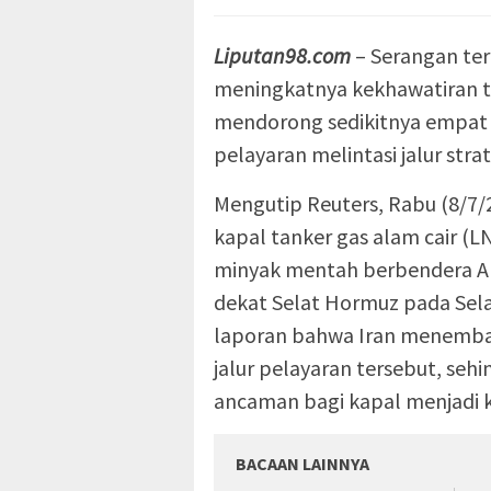
Liputan98.com
– Serangan te
meningkatnya kekhawatiran 
mendorong sedikitnya empat
pelayaran melintasi jalur strat
Mengutip Reuters, Rabu (8/7/2
kapal tanker gas alam cair (L
minyak mentah berbendera Ar
dekat Selat Hormuz pada Selas
laporan bahwa Iran menembak
jalur pelayaran tersebut, seh
ancaman bagi kapal menjadi k
BACAAN LAINNYA