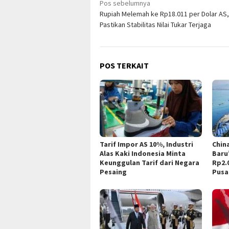
Navigasi
Pos sebelumnya
Rupiah Melemah ke Rp18.011 per Dolar AS,
pos
Pastikan Stabilitas Nilai Tukar Terjaga
POS TERKAIT
Tarif Impor AS 10%, Industri
Chin
Alas Kaki Indonesia Minta
Baru”
Keunggulan Tarif dari Negara
Rp2.
Pesaing
Pusa