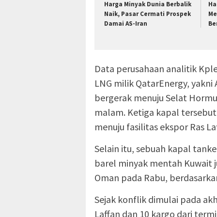
Harga Minyak Dunia Berbalik
Ha
Naik, Pasar Cermati Prospek
Me
Damai AS-Iran
Be
Data perusahaan analitik Kpl
LNG milik QatarEnergy, yakni 
bergerak menuju Selat Hormuz
malam. Ketiga kapal tersebut
menuju fasilitas ekspor Ras L
Selain itu, sebuah kapal tank
barel minyak mentah Kuwait ju
Oman pada Rabu, berdasarkan
Sejak konflik dimulai pada akh
Laffan dan 10 kargo dari term