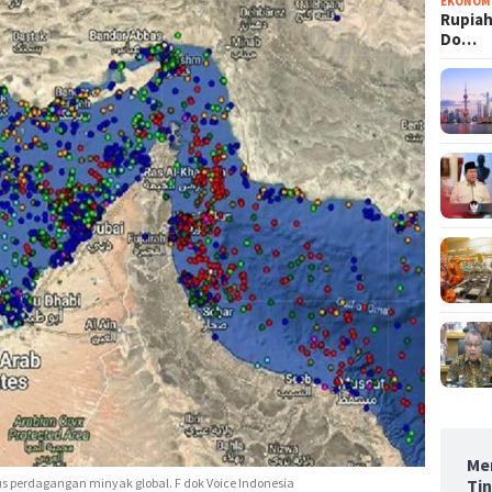
EKONOM
Rupiah
Do…
Men
Ti
us perdagangan minyak global. F dok Voice Indonesia