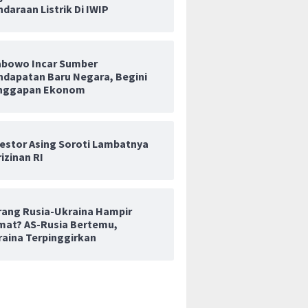
daraan Listrik Di IWIP
abowo Incar Sumber
ndapatan Baru Negara, Begini
nggapan Ekonom
vestor Asing Soroti Lambatnya
izinan RI
rang Rusia-Ukraina Hampir
mat? AS-Rusia Bertemu,
raina Terpinggirkan