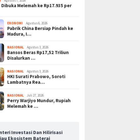
I
Agustus 7, 2026
 Dibuka Melemah ke Rp17.935 per
EKONOMI
Agustus 6, 2026
Pabrik China Bersiap Pindah ke
Madura, I…
NASIONAL
Agustus 3, 2026
Bansos Beras Rp17,52 Triliun
Disalurkan …
NASIONAL
Agustus 3, 2026
HKI Surati Prabowo, Soroti
Lambatnya Rea…
NASIONAL
Juli 27, 2026
Perry Warjiyo Mundur, Rupiah
Melemah ke …
teri Investasi Dan Hilirisasi
njau Ekosistem Baterai