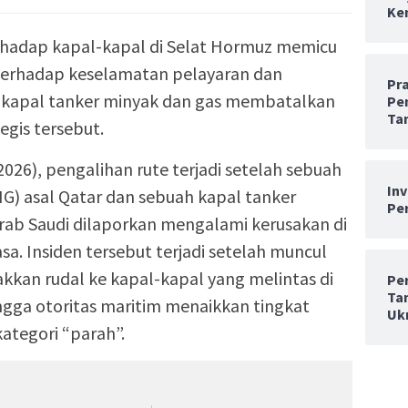
Ken
rhadap kapal-kapal di Selat Hormuz memicu
terhadap keselamatan pelayaran dan
Pr
 kapal tanker minyak dan gas membatalkan
Pe
Ta
egis tersebut.
026), pengalihan rute terjadi setelah sebuah
In
NG) asal Qatar dan sebuah kapal tanker
Per
ab Saudi dilaporkan mengalami kerusakan di
a. Insiden tersebut terjadi setelah muncul
kan rudal ke kapal-kapal yang melintas di
Pe
Ta
ingga otoritas maritim menaikkan tingkat
Uk
ategori “parah”.