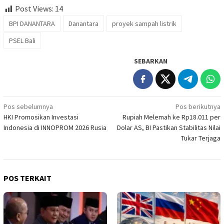
Post Views:
14
BPI DANANTARA
Danantara
proyek sampah listrik
PSEL Bali
SEBARKAN
Navigasi
Pos sebelumnya
Pos berikutnya
HKI Promosikan Investasi
Rupiah Melemah ke Rp18.011 per
pos
Indonesia di INNOPROM 2026 Rusia
Dolar AS, BI Pastikan Stabilitas Nilai
Tukar Terjaga
POS TERKAIT