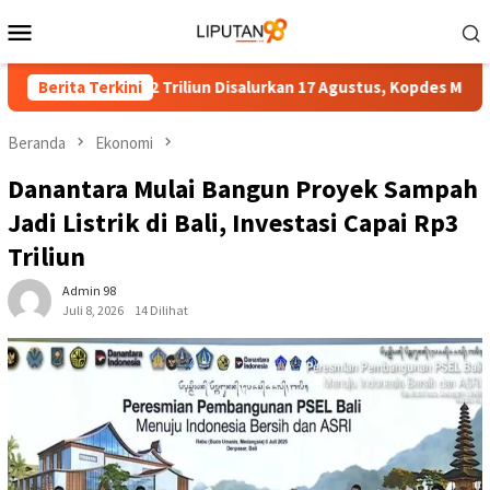
Loncat
Menu
ke
Mobile
konten
eras Rp17,52 Triliun Disalurkan 17 Agustus, Kopdes Merah Putih Ja
Berita Terkini
Beranda
Ekonomi
Danantara Mulai Bangun Proyek Sampah
Jadi Listrik di Bali, Investasi Capai Rp3
Triliun
Admin 98
Juli 8, 2026
14 Dilihat