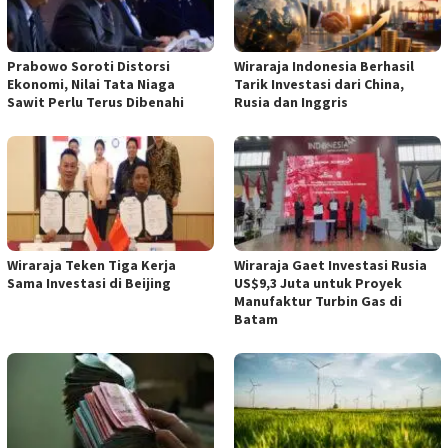
Prabowo Soroti Distorsi
Wiraraja Indonesia Berhasil
Ekonomi, Nilai Tata Niaga
Tarik Investasi dari China,
Sawit Perlu Terus Dibenahi
Rusia dan Inggris
Wiraraja Teken Tiga Kerja
Wiraraja Gaet Investasi Rusia
Sama Investasi di Beijing
US$9,3 Juta untuk Proyek
Manufaktur Turbin Gas di
Batam