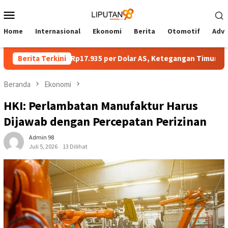
Loncat
Menu
ke
Mobile
konten
Home
Internasional
Ekonomi
Berita
Otomotif
Adve
Melemah ke Rp17.935 per Dolar AS, Ketegangan Timur Tengah Ja
Berita Terkini
Beranda
Ekonomi
HKI: Perlambatan Manufaktur Harus
Dijawab dengan Percepatan Perizinan
Admin 98
Juli 5, 2026
13 Dilihat