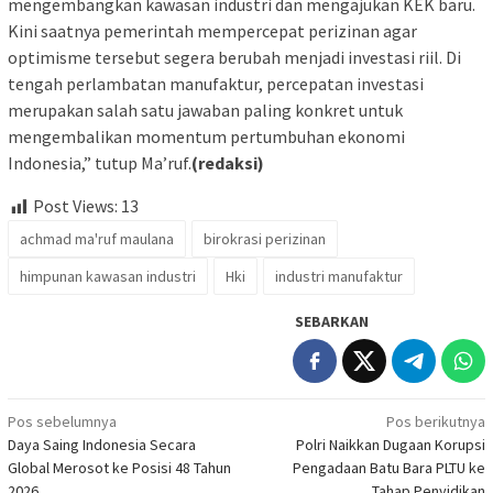
mengembangkan kawasan industri dan mengajukan KEK baru.
Kini saatnya pemerintah mempercepat perizinan agar
optimisme tersebut segera berubah menjadi investasi riil. Di
tengah perlambatan manufaktur, percepatan investasi
merupakan salah satu jawaban paling konkret untuk
mengembalikan momentum pertumbuhan ekonomi
Indonesia,” tutup Ma’ruf.
(redaksi)
Post Views:
13
achmad ma'ruf maulana
birokrasi perizinan
himpunan kawasan industri
Hki
industri manufaktur
SEBARKAN
Navigasi
Pos sebelumnya
Pos berikutnya
Daya Saing Indonesia Secara
Polri Naikkan Dugaan Korupsi
pos
Global Merosot ke Posisi 48 Tahun
Pengadaan Batu Bara PLTU ke
2026
Tahap Penyidikan