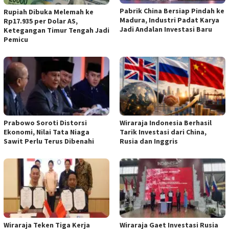
Pabrik China Bersiap Pindah ke
Rupiah Dibuka Melemah ke
Madura, Industri Padat Karya
Rp17.935 per Dolar AS,
Jadi Andalan Investasi Baru
Ketegangan Timur Tengah Jadi
Pemicu
Prabowo Soroti Distorsi
Wiraraja Indonesia Berhasil
Ekonomi, Nilai Tata Niaga
Tarik Investasi dari China,
Sawit Perlu Terus Dibenahi
Rusia dan Inggris
Wiraraja Teken Tiga Kerja
Wiraraja Gaet Investasi Rusia