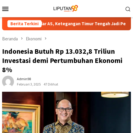
Loncat
Menu
ke
Mobile
konten
7.935 per Dolar AS, Ketegangan Timur Tengah Jadi Pemicu
Berita Terkini
Beranda
Ekonomi
Indonesia Butuh Rp 13.032,8 Triliun
Investasi demi Pertumbuhan Ekonomi
8%
Admin98
Februari 3, 2025
47 Dilihat