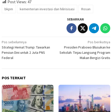
Post Views:
47
bkpm
kementerian investasi dan hilirisisasi
Rosan
SEBARKAN
Navigasi
Pos sebelumnya
Pos berikutnya
Strategi Hemat Trump: Tawarkan
Presiden Prabowo Blusukan ke
pos
Pensiun Dini untuk 2 Juta PNS
Sekolah: Tinjau Langsung Program
Federal
Makan Bergizi Gratis
POS TERKAIT