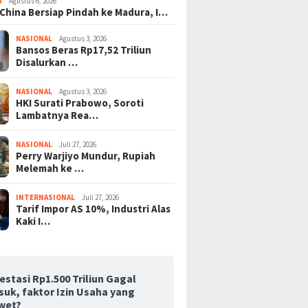
I
Agustus 6, 2026
 China Bersiap Pindah ke Madura, I…
NASIONAL
Agustus 3, 2026
Bansos Beras Rp17,52 Triliun
Disalurkan …
NASIONAL
Agustus 3, 2026
HKI Surati Prabowo, Soroti
Lambatnya Rea…
NASIONAL
Juli 27, 2026
Perry Warjiyo Mundur, Rupiah
Melemah ke …
INTERNASIONAL
Juli 27, 2026
Tarif Impor AS 10%, Industri Alas
Kaki I…
estasi Rp1.500 Triliun Gagal
suk, faktor Izin Usaha yang
wet?