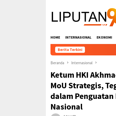
Loncat
ke
konten
HOME
INTERNASIONAL
EKONOMI
Berita Terkini
Beranda
Internasional
Ketum HKI Akhmad
MoU Strategis, T
dalam Penguatan D
Nasional