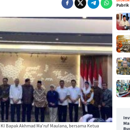
EKONOM
Pabrik
Inv
Ma
I Bapak Akhmad Ma’ruf Maulana, bersama Ketua
Ru