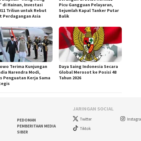
 di Hainan, Investasi
Picu Gangguan Pelayaran,
011 Triliun untuk Rebut
Sejumlah Kapal Tanker Putar
t Perdagangan Asia
Balik
owo Terima Kunjungan
Daya Saing Indonesia Secara
ndia Narendra Modi,
Global Merosot ke Posisi 48
s Penguatan Kerja Sama
Tahun 2026
tegis
JARINGAN SOCIAL
Twitter
Instagr
PEDOMAN
PEMBERITAAN MEDIA
Tiktok
SIBER