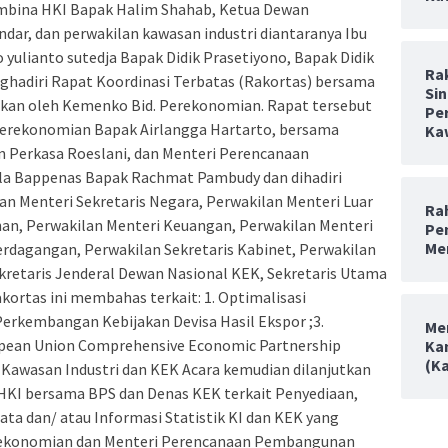
mbina HKI Bapak Halim Shahab, Ketua Dewan
ar, dan perwakilan kawasan industri diantaranya Ibu
 yulianto sutedja Bapak Didik Prasetiyono, Bapak Didik
Ra
hadiri Rapat Koordinasi Terbatas (Rakortas) bersama
Sin
kan oleh Kemenko Bid. Perekonomian. Rapat tersebut
Pe
Perekonomian Bapak Airlangga Hartarto, bersama
Ka
 Perkasa Roeslani, dan Menteri Perencanaan
a Bappenas Bapak Rachmat Pambudy dan dihadiri
an Menteri Sekretaris Negara, Perwakilan Menteri Luar
Rah
nan, Perwakilan Menteri Keuangan, Perwakilan Menteri
Pe
Me
erdagangan, Perwakilan Sekretaris Kabinet, Perwakilan
Sekretaris Jenderal Dewan Nasional KEK, Sekretaris Utama
akortas ini membahas terkait: 1. Optimalisasi
erkembangan Kebijakan Devisa Hasil Ekspor ;3.
Me
ropean Union Comprehensive Economic Partnership
Ka
(K
 Kawasan Industri dan KEK Acara kemudian dilanjutkan
KI bersama BPS dan Denas KEK terkait Penyediaan,
 dan/ atau Informasi Statistik KI dan KEK yang
erekonomian dan Menteri Perencanaan Pembangunan