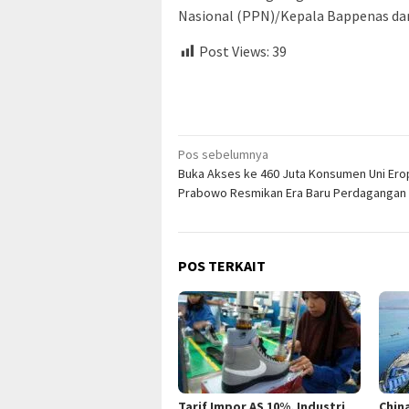
Nasional (PPN)/Kepala Bappenas dan
Post Views:
39
Navigasi
Pos sebelumnya
Buka Akses ke 460 Juta Konsumen Uni Ero
pos
Prabowo Resmikan Era Baru Perdagangan
POS TERKAIT
Tarif Impor AS 10%, Industri
Chin