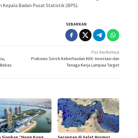
 Kepala Badan Pusat Statistik (BPS).
SEBARKAN
Pos berikutnya
pa,
Prabowo Soroti Keberhasilan KEK: Investasi dan
 Bebas
Tenaga Kerja Lampaui Target
a Siapkan “Hong Kong
Serangan di Selat Hormuz