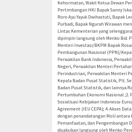
Kehormatan, Wakil Ketua Dewan Pe
Pertimbangan HKI Bapak Sanny Iskand
Roro Ayu Yayuk Dwihastuti, Bapak Leo
Purbadi, Bapak Ngurah Wirawan meng
Lintas Kementerian yang selenggara
dipimpin langsung oleh Menko Bid. 
Menteri Investasi/BKPM Bapak Rosan
Pembangunan Nasional (PPN)/Kepal
Perwakilan Bank Indonesia, Perwakil
Negeri, Perwakilan Menteri Pertaha
Perindustrian, Perwakilan Menteri P
Kepala Badan Pusat Statistik, Plt. 
Badan Pusat Statistik, dan lainnya.R
Pertumbuhan Ekonomi Nasional ;2. P
Sosialisasi Kebijakan Indonesia-Eu
Agreement (IEU CEPA); 4. Akses Data
dengan penandatangan MoU antara H
Pemanfaatan, dan Pengembangan Data
disaksikan langsung oleh Menko P