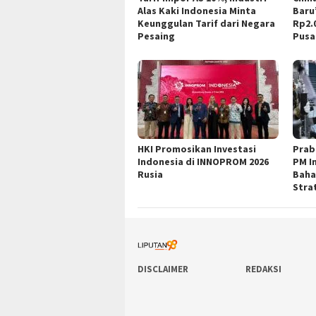
Alas Kaki Indonesia Minta
Baru”
Keunggulan Tarif dari Negara
Rp2.
Pesaing
Pusa
HKI Promosikan Investasi
Prab
Indonesia di INNOPROM 2026
PM I
Rusia
Baha
Stra
DISCLAIMER
REDAKSI