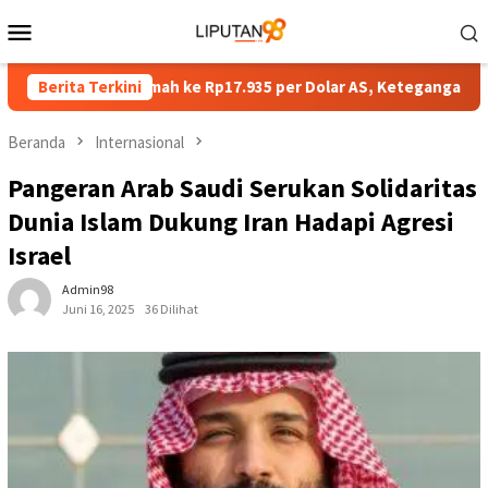
Loncat
Menu
ke
Mobile
konten
 Dibuka Melemah ke Rp17.935 per Dolar AS, Ketegangan Timur T
Berita Terkini
Beranda
Internasional
Pangeran Arab Saudi Serukan Solidaritas
Dunia Islam Dukung Iran Hadapi Agresi
Israel
Admin98
Juni 16, 2025
36 Dilihat