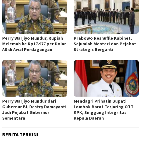
Perry Warjiyo Mundur, Rupiah
Prabowo Reshuffle Kabinet,
Melemah ke Rp17.977 per Dolar
Sejumlah Menteri dan Pejabat
AS di Awal Perdagangan
Strategis Berganti
Perry Warjiyo Mundur dari
Mendagri Prihatin Bupati
Gubernur BI, Destry Damayanti
Lombok Barat Terjaring OTT
Jadi Pejabat Gubernur
KPK, Singgung Integritas
Sementara
Kepala Daerah
BERITA TERKINI