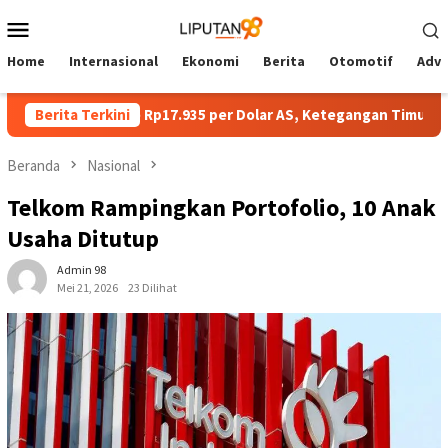
Loncat
Menu
ke
Mobile
konten
Home
Internasional
Ekonomi
Berita
Otomotif
Adve
 Melemah ke Rp17.935 per Dolar AS, Ketegangan Timur Tengah Ja
Berita Terkini
Beranda
Nasional
Telkom Rampingkan Portofolio, 10 Anak
Usaha Ditutup
Admin 98
Mei 21, 2026
23 Dilihat