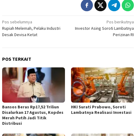
Navigasi
Pos sebelumnya
Pos berikutnya
Rupiah Melemah, Pelaku Industri
Investor Asing Soroti Lambatnya
pos
Desak Devisa Ketat
Perizinan RI
POS TERKAIT
Bansos Beras Rp17,52 Triliun
HKI Surati Prabowo, Soroti
Disalurkan 17 Agustus, Kopdes
Lambatnya Realisasi Investasi
Merah Putih Jadi Titik
Distribusi