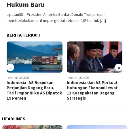
Hukum Baru
Liputan98 – Presiden Amerika Serikat Donald Trump resmi
memberlakukan tarif impor global sebesar 10% untuk […]
BERITA TERKAIT
«
»
Februari 20, 2026
Februari 19, 2026
Indonesia dan AS Perkuat
Maskapai Vietnam Borong
Hubungan Ekonomi lewat
90 Pesawat Boeing di
tok
11 Kesepakatan Dagang
Tengah Negosiasi Dagang
Strategis
AS
HEADLINES