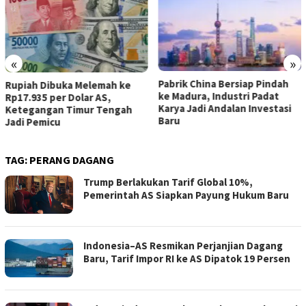
«
»
Pabrik China Bersiap Pindah
Prabowo Soroti Distorsi
ke Madura, Industri Padat
Ekonomi, Nilai Tata Niaga
Karya Jadi Andalan Investasi
Sawit Perlu Terus Dibenahi
Baru
TAG:
PERANG DAGANG
Trump Berlakukan Tarif Global 10%,
Pemerintah AS Siapkan Payung Hukum Baru
Indonesia–AS Resmikan Perjanjian Dagang
Baru, Tarif Impor RI ke AS Dipatok 19 Persen