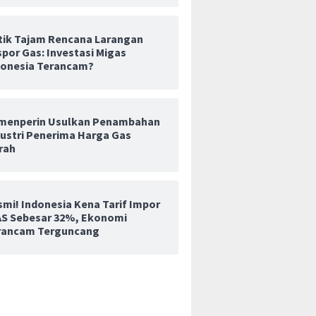
itik Tajam Rencana Larangan
por Gas: Investasi Migas
donesia Terancam?
menperin Usulkan Penambahan
dustri Penerima Harga Gas
rah
smi! Indonesia Kena Tarif Impor
 AS Sebesar 32%, Ekonomi
rancam Terguncang