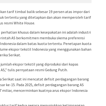
n tarif timbal balik sebesar 19 persen atas impor dari
duk tertentu yang ditetapkan dan akan memperoleh tarif
tus resmi White House.
perhatian khusus dalam kesepakatan ini adalah industri
emerintah AS berkomitmen membuka skema preferensi
l Indonesia dalam batas kuota tertentu. Penetapan kuota
olume ekspor tekstil Indonesia yang menggunakan bahan
rika Serikat.
jumlah ekspor tekstil yang diproduksi dari kapas
AS,” tulis pernyataan resmi Gedung Putih.
a Serikat saat ini mencatat defisit perdagangan barang
sar ke-15. Pada 2025, defisit perdagangan barang AS
7 miliar, mencerminkan kuatnya arus ekspor Indonesia
struktur tarif kedua negara menunjukkan ketimpangan.