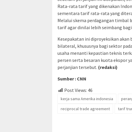
Rata-rata tarif yang dikenakan Indon
sementara tarif rata-rata yang diter
Melalui skema perdagangan timbal b
tarif agar dinilai lebih seimbang bag
Kesepakatan ini diproyeksikan akan
bilateral, khususnya bagi sektor pad
usaha menanti kepastian teknis terka
persen serta besaran kuota ekspor 
perjanjian tersebut.
(redaksi)
Sumber : CNN
Post Views:
46
kerja sama Amerika indonesia
peran
reciprocal trade agreement
tarif tr