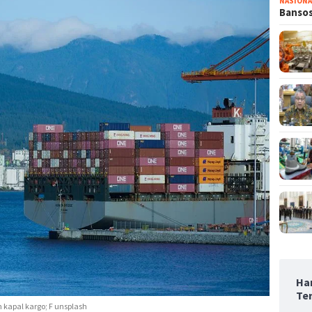
NASIONA
Bansos
Ha
Te
 kapal kargo; F unsplash