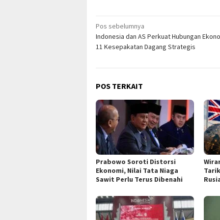
Navigasi
Pos sebelumnya
Indonesia dan AS Perkuat Hubungan Ekono
pos
11 Kesepakatan Dagang Strategis
POS TERKAIT
Prabowo Soroti Distorsi
Wira
Ekonomi, Nilai Tata Niaga
Tarik
Sawit Perlu Terus Dibenahi
Rusi