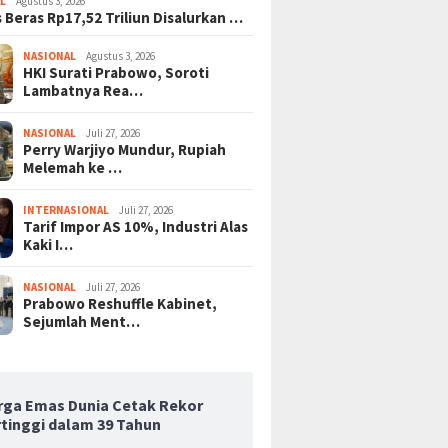
L
Agustus 3, 2026
 Beras Rp17,52 Triliun Disalurkan …
NASIONAL
Agustus 3, 2026
HKI Surati Prabowo, Soroti
Lambatnya Rea…
NASIONAL
Juli 27, 2026
Perry Warjiyo Mundur, Rupiah
Melemah ke …
INTERNASIONAL
Juli 27, 2026
Tarif Impor AS 10%, Industri Alas
Kaki I…
NASIONAL
Juli 27, 2026
Prabowo Reshuffle Kabinet,
Sejumlah Ment…
rga Emas Dunia Cetak Rekor
rtinggi dalam 39 Tahun