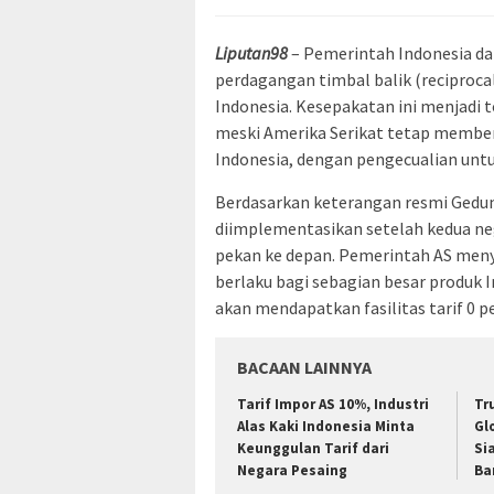
Liputan98
– Pemerintah Indonesia da
perdagangan timbal balik (reciproca
Indonesia. Kesepakatan ini menjadi
meski Amerika Serikat tetap member
Indonesia, dengan pengecualian unt
Berdasarkan keterangan resmi Gedung
diimplementasikan setelah kedua n
pekan ke depan. Pemerintah AS meny
berlaku bagi sebagian besar produk 
akan mendapatkan fasilitas tarif 0 p
BACAAN LAINNYA
Tarif Impor AS 10%, Industri
Tr
Alas Kaki Indonesia Minta
Gl
Keunggulan Tarif dari
Si
Negara Pesaing
Ba