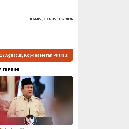
KAMIS, 6 AGUSTUS 2026
Kopdes Merah Putih Jadi Titik Distribusi
HKI Surati Prabo
A TERKINI