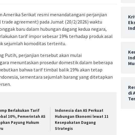
n Amerika Serikat resmi menandatangani perjanjian
Kr
l trade agreement) pada Jumat (20/2/2026) waktu
Eks
In
 tonggak baru dalam hubungan dagang kedua negara,
lakukan tarif impor sebesar 19% terhadap produk asal
uk sejumlah komoditas tertentu.
Ke
 Putih, perjanjian tersebut akan mulai
In
egara menuntaskan prosedur domestik dalam beberapa
Mu
ebutkan bahwa tarif timbal balik 19% akan tetap
Indonesia, sementara sejumlah barang yang ditetapkan
ersen.
Re
di
Te
ump Berlakukan Tarif
Indonesia dan AS Perkuat
obal 10%, Pemerintah AS
Hubungan Ekonomi lewat 11
apkan Payung Hukum
Kesepakatan Dagang
ru
Strategis