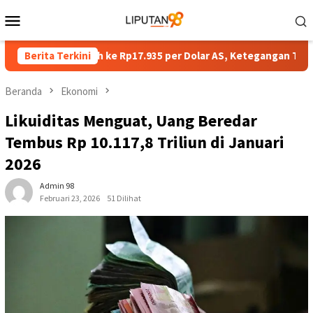
Loncat
Menu
ke
Mobile
konten
buka Melemah ke Rp17.935 per Dolar AS, Ketegangan Timur Teng
Berita Terkini
Beranda
Ekonomi
Likuiditas Menguat, Uang Beredar
Tembus Rp 10.117,8 Triliun di Januari
2026
Admin 98
Februari 23, 2026
51 Dilihat