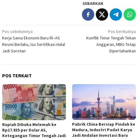
SEBARKAN
Navigasi
Pos sebelumnya
Pos berikutnya
Kerja Sama Ekonomi Baru RI–AS
Konflik Timur Tengah Tekan
pos
Resmi Berlaku, Isu Sertifikasi Halal
Anggaran, MBG Tetap
Jadi Sorotan
Dipertahankan
POS TERKAIT
Pabrik China Bersiap Pindah ke
Rupiah Dibuka Melemah ke
Madura, Industri Padat Karya
Rp17.935 per Dolar AS,
Jadi Andalan Investasi Baru
Ketegangan Timur Tengah Jadi