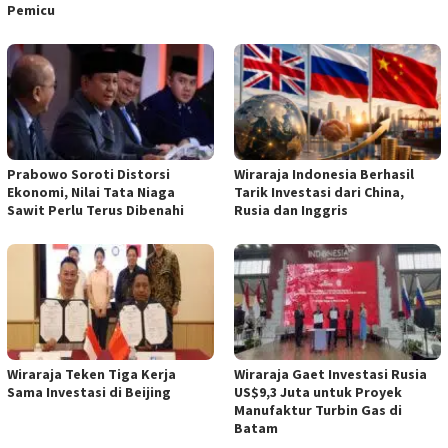
Pemicu
Prabowo Soroti Distorsi
Wiraraja Indonesia Berhasil
Ekonomi, Nilai Tata Niaga
Tarik Investasi dari China,
Sawit Perlu Terus Dibenahi
Rusia dan Inggris
Wiraraja Teken Tiga Kerja
Wiraraja Gaet Investasi Rusia
Sama Investasi di Beijing
US$9,3 Juta untuk Proyek
Manufaktur Turbin Gas di
Batam