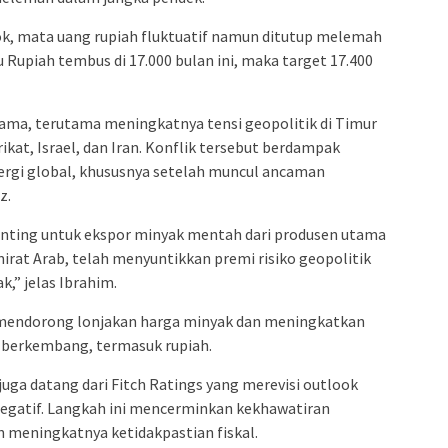
k, mata uang rupiah fluktuatif namun ditutup melemah
u Rupiah tembus di 17.000 bulan ini, maka target 17.400
tama, terutama meningkatnya tensi geopolitik di Timur
kat, Israel, dan Iran. Konflik tersebut berdampak
ergi global, khususnya setelah muncul ancaman
z.
nting untuk ekspor minyak mentah dari produsen utama
mirat Arab, telah menyuntikkan premi risiko geopolitik
k,” jelas Ibrahim.
t mendorong lonjakan harga minyak dan meningkatkan
 berkembang, termasuk rupiah.
 juga datang dari Fitch Ratings yang merevisi outlook
 negatif. Langkah ini mencerminkan kekhawatiran
 meningkatnya ketidakpastian fiskal.