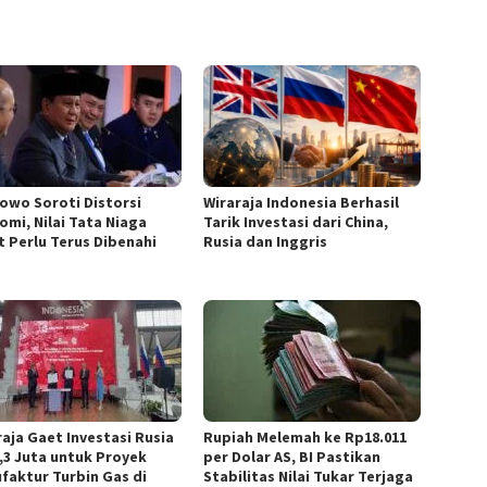
owo Soroti Distorsi
Wiraraja Indonesia Berhasil
omi, Nilai Tata Niaga
Tarik Investasi dari China,
t Perlu Terus Dibenahi
Rusia dan Inggris
raja Gaet Investasi Rusia
Rupiah Melemah ke Rp18.011
,3 Juta untuk Proyek
per Dolar AS, BI Pastikan
faktur Turbin Gas di
Stabilitas Nilai Tukar Terjaga