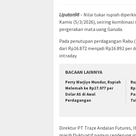
Liputan98
– Nilai tukar rupiah diper
Kamis (5/3/2026), seiring kombinas
pergerakan mata uang Garuda.
Pada penutupan perdagangan Rabu (4
dari Rp16.872 menjadi Rp16.892 per d
intraday.
BACAAN LAINNYA
Perry Warjiyo Mundur, Rupiah
Ru
Melemah ke Rp17.977 per
Rp
Dolar AS di Awal
Pa
Perdagangan
Tu
Direktur PT Traze Andalan Futures, 
masih fluktuatif namun cenderung 