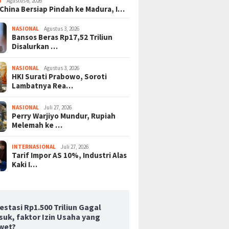
I
Agustus 6, 2026
 China Bersiap Pindah ke Madura, I…
NASIONAL
Agustus 3, 2026
Bansos Beras Rp17,52 Triliun
Disalurkan …
NASIONAL
Agustus 3, 2026
HKI Surati Prabowo, Soroti
Lambatnya Rea…
NASIONAL
Juli 27, 2026
Perry Warjiyo Mundur, Rupiah
Melemah ke …
INTERNASIONAL
Juli 27, 2026
Tarif Impor AS 10%, Industri Alas
Kaki I…
estasi Rp1.500 Triliun Gagal
suk, faktor Izin Usaha yang
wet?