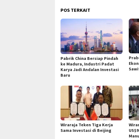
POS TERKAIT
Prab
Pabrik China Bersiap Pindah
Ekon
ke Madura, Industri Padat
Sawi
Karya Jadi Andalan Investasi
Baru
Wiraraja Teken Tiga Kerja
Wira
Sama Investasi di Beijing
US$9
Manu