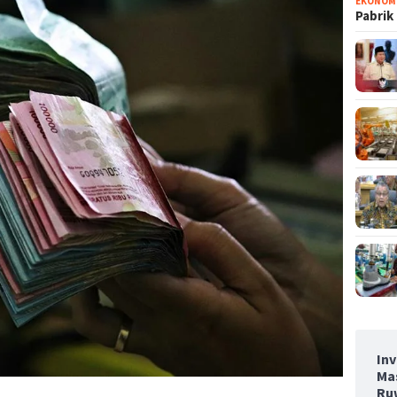
EKONOM
Pabrik
Inv
Ma
Ru