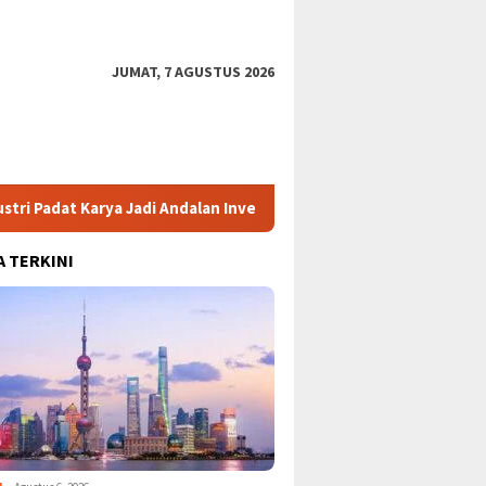
JUMAT, 7 AGUSTUS 2026
ya Jadi Andalan Investasi Baru
Bansos Beras Rp17,52 Trili
A TERKINI