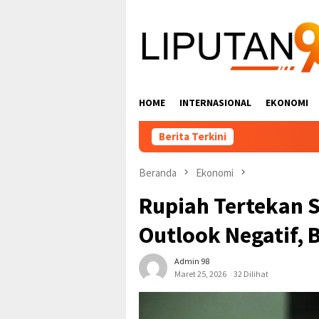
Loncat
ke
konten
HOME
INTERNASIONAL
EKONOMI
Berita Terkini
Beranda
Ekonomi
Rupiah Tertekan 
Outlook Negatif, 
Admin 98
Maret 25, 2026
32 Dilihat