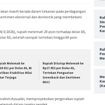
kirakan masih berada dalam tekanan pada perdagangan
i sentimen eksternal dan domestik yang membebani
Ra
Sin
Pe
Ka
/3/2026), rupiah melemah 20 poin terhadap dolar AS,
olar AS, setelah sempat tertekan hingga 60 poin
Rah
Pe
Me
piah Melemah ke
Rupiah Ditutup Melemah ke
18.011 per Dolar AS, BI
Rp17.952 per Dolar AS,
stikan Stabilitas Nilai
Tertekan Penguatan
Me
kar Terjaga
Greenback dan Sentimen
Ka
MSCI
(K
Ibrahim Assuaibi, memproyeksikan pergerakan rupiah
melemah dalam jangka pendek.