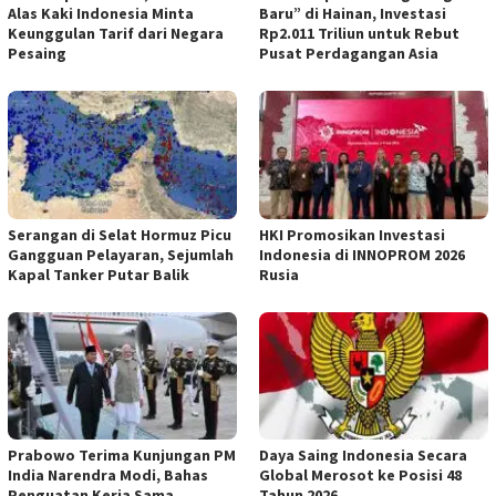
Alas Kaki Indonesia Minta
Baru” di Hainan, Investasi
Keunggulan Tarif dari Negara
Rp2.011 Triliun untuk Rebut
Pesaing
Pusat Perdagangan Asia
Serangan di Selat Hormuz Picu
HKI Promosikan Investasi
Gangguan Pelayaran, Sejumlah
Indonesia di INNOPROM 2026
Kapal Tanker Putar Balik
Rusia
Prabowo Terima Kunjungan PM
Daya Saing Indonesia Secara
India Narendra Modi, Bahas
Global Merosot ke Posisi 48
Penguatan Kerja Sama
Tahun 2026