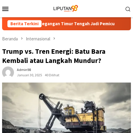
Loncat
Menu
ke
Mobile
konten
Dolar AS, Ketegangan Timur Tengah Jadi Pemicu
Berita Terkini
Pabrik C
Beranda
Internasional
Trump vs. Tren Energi: Batu Bara
Kembali atau Langkah Mundur?
Admin98
Januari 30, 2025
40 Dilihat