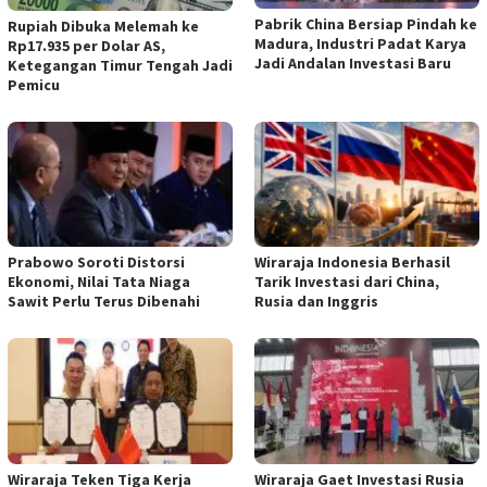
Pabrik China Bersiap Pindah ke
Rupiah Dibuka Melemah ke
Madura, Industri Padat Karya
Rp17.935 per Dolar AS,
Jadi Andalan Investasi Baru
Ketegangan Timur Tengah Jadi
Pemicu
Prabowo Soroti Distorsi
Wiraraja Indonesia Berhasil
Ekonomi, Nilai Tata Niaga
Tarik Investasi dari China,
Sawit Perlu Terus Dibenahi
Rusia dan Inggris
Wiraraja Teken Tiga Kerja
Wiraraja Gaet Investasi Rusia