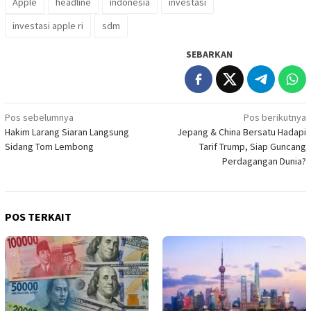
Apple
headline
indonesia
investasi
investasi apple ri
sdm
SEBARKAN
Navigasi
Pos sebelumnya
Pos berikutnya
Hakim Larang Siaran Langsung
Jepang & China Bersatu Hadapi
pos
Sidang Tom Lembong
Tarif Trump, Siap Guncang
Perdagangan Dunia?
POS TERKAIT