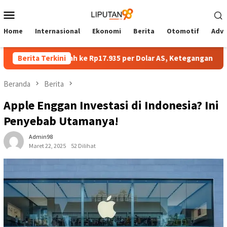
Loncat
Menu
ke
Mobile
konten
Home
Internasional
Ekonomi
Berita
Otomotif
Adve
ibuka Melemah ke Rp17.935 per Dolar AS, Ketegangan Timur Teng
Berita Terkini
Beranda
Berita
Apple Enggan Investasi di Indonesia? Ini
Penyebab Utamanya!
Admin98
Maret 22, 2025
52 Dilihat