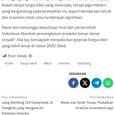
bukan hanya harga nikel yang melonjak, tetapi juga industri
yang bergantung pada komoditas ini, seperti kendaraan listrik
dan stainless steel, bisa terdampak signifikan.
Pasar kini menunggu keputusan final dari pemerintah
Indonesia. Akankah pemangkasan produksi benar-benar
terjadi? Jika iya, bersiaplah menyaksikan gejolak harga nikel
yang lebih besar di tahun 2025! (Red)
Post Views:
40
esdm
harga nikel
Nikel
smelter
tambang
SEBARKAN
Navigasi
Pos sebelumnya
Pos berikutnya
Liang Wenfeng CEO DeepSeek: AI
Menlu Iran Sindir Trump: Pindahkan
pos
Tiongkok yang mengancam
Israel ke Greenland Saja!
Dominasi Amerika