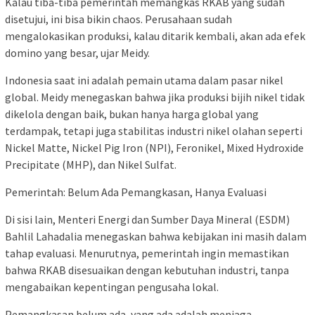
Kalau tiba-tiba pemerintah memangkas RKAB yang sudah
disetujui, ini bisa bikin chaos. Perusahaan sudah
mengalokasikan produksi, kalau ditarik kembali, akan ada efek
domino yang besar, ujar Meidy.
Indonesia saat ini adalah pemain utama dalam pasar nikel
global. Meidy menegaskan bahwa jika produksi bijih nikel tidak
dikelola dengan baik, bukan hanya harga global yang
terdampak, tetapi juga stabilitas industri nikel olahan seperti
Nickel Matte, Nickel Pig Iron (NPI), Feronikel, Mixed Hydroxide
Precipitate (MHP), dan Nikel Sulfat.
Pemerintah: Belum Ada Pemangkasan, Hanya Evaluasi
Di sisi lain, Menteri Energi dan Sumber Daya Mineral (ESDM)
Bahlil Lahadalia menegaskan bahwa kebijakan ini masih dalam
tahap evaluasi. Menurutnya, pemerintah ingin memastikan
bahwa RKAB disesuaikan dengan kebutuhan industri, tanpa
mengabaikan kepentingan pengusaha lokal.
Pemangkasan belum ada, yang ada adalah menjaga