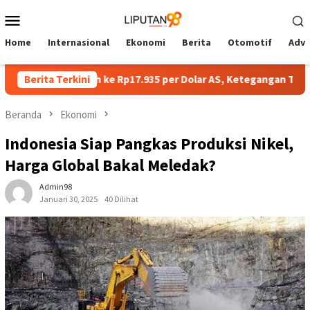
Loncat
Menu
ke
Mobile
konten
Home
Internasional
Ekonomi
Berita
Otomotif
Adve
buka Melemah ke Rp17.935 per Dolar AS, Ketegangan Timur Tenga
Berita Terkini
Beranda
Ekonomi
Indonesia Siap Pangkas Produksi Nikel,
Harga Global Bakal Meledak?
Admin98
Januari 30, 2025
40 Dilihat