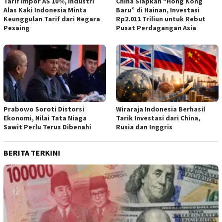
Tarif Impor AS 10%, Industri
China Siapkan “Hong Kong
Alas Kaki Indonesia Minta
Baru” di Hainan, Investasi
Keunggulan Tarif dari Negara
Rp2.011 Triliun untuk Rebut
Pesaing
Pusat Perdagangan Asia
Prabowo Soroti Distorsi
Wiraraja Indonesia Berhasil
Ekonomi, Nilai Tata Niaga
Tarik Investasi dari China,
Sawit Perlu Terus Dibenahi
Rusia dan Inggris
BERITA TERKINI